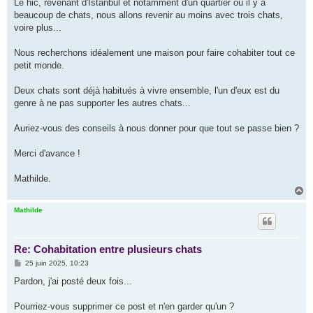
Le hic, revenant d'Istanbul et notamment d'un quartier où il y a
beaucoup de chats, nous allons revenir au moins avec trois chats,
voire plus...
Nous recherchons idéalement une maison pour faire cohabiter tout ce
petit monde.
Deux chats sont déjà habitués à vivre ensemble, l'un d'eux est du
genre à ne pas supporter les autres chats...
Auriez-vous des conseils à nous donner pour que tout se passe bien ?
Merci d'avance !
Mathilde.
H
a
u
Mathilde
t
Re: Cohabitation entre plusieurs chats
M
25 juin 2025, 10:23
e
s
Pardon, j'ai posté deux fois...
s
a
g
Pourriez-vous supprimer ce post et n'en garder qu'un ?
e