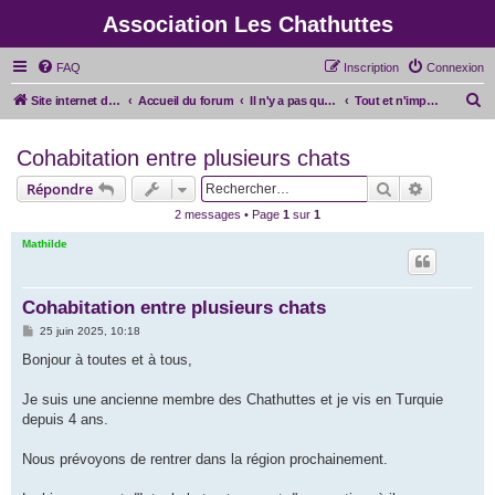
Association Les Chathuttes
FAQ
Inscription
Connexion
R
Site internet de l'association
Accueil du forum
Il n'y a pas que l'asso
Tout et n'importe quoi
e
Cohabitation entre plusieurs chats
c
h
Rechercher
Recherche
Répondre
e
2 messages • Page
1
sur
1
r
Mathilde
c
h
Cohabitation entre plusieurs chats
e
M
25 juin 2025, 10:18
r
e
s
Bonjour à toutes et à tous,
s
a
g
Je suis une ancienne membre des Chathuttes et je vis en Turquie
e
depuis 4 ans.
Nous prévoyons de rentrer dans la région prochainement.