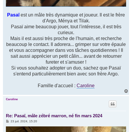
Pasaï
est un mâle très dynamique et joueur. Il est le frère
d'Argo, Ménya et Tilak.
Pasaï aime beaucoup jouer, tout l'intéresse, il est très
curieux.
Mais il est aussi très proche de l'humain, et recherche
beaucoup le contact. Il adorera... grimper sur votre épaule
et vous accompagner dans vos tâches quotidiennes ! Il
sait aussi apprécier un petit câlin... avant de retourner
fureter et s'amuser !
Si vous souhaitez adopter un duo, sachez que Pasaï
s'entend particulièrement bien avec son frère Argo.
Famille d'accueil :
Caroline
H
a
u
Caroline
t
Re: Pasaï, mâle zébré marron, né fin mars 2024
M
23 juil. 2024, 15:20
e
s
s