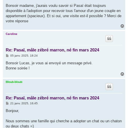
e
s
Bonsoir madame, j'aurais voulu savoir si Pasaï était toujours
s
disponible à l'adoption pour recevoir tous l'amour d'un jeune couple en
a
g
appartement (spacieux). Et si oui, une visite est-il possible ? Merci de
e
votre réponse
H
a
u
Caroline
t
Re: Pasaï, mâle zébré marron, né fin mars 2024
M
05 janv. 2025, 18:24
e
s
Bonsoir Lucas, je vous ai envoyé un message privé.
s
Bonne soirée !
a
g
H
e
a
u
Bloub-bloub
t
Re: Pasaï, mâle zébré marron, né fin mars 2024
M
21 janv. 2025, 16:45
e
s
Bonjour,
s
a
g
Nous sommes une famille qui cherche a adopter un chat ou un chaton
e
ou deux chats =)