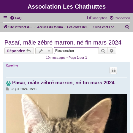
Association Les Chathuttes
FAQ
Inscription
Connexion
R
Site internet de l'association
Accueil du forum
Les chats de l'association
Nos chats adoptés
e
Pasaï, mâle zébré marron, né fin mars 2024
c
h
Rechercher
Recherche
Répondre
e
10 messages • Page
1
sur
1
r
Caroline
c
h
Pasaï, mâle zébré marron, né fin mars 2024
e
M
23 juil. 2024, 15:19
r
e
s
s
a
g
e