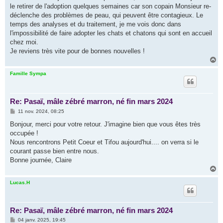
s
le retirer de l'adoption quelques semaines car son copain Monsieur re-
a
g
déclenche des problèmes de peau, qui peuvent être contagieux. Le
e
temps des analyses et du traitement, je me vois donc dans
l'impossibilité de faire adopter les chats et chatons qui sont en accueil
chez moi.
Je reviens très vite pour de bonnes nouvelles !
H
a
u
Famille Sympa
t
Re: Pasaï, mâle zébré marron, né fin mars 2024
M
11 nov. 2024, 08:25
e
s
Bonjour, merci pour votre retour. J'imagine bien que vous êtes très
s
occupée !
a
g
Nous rencontrons Petit Coeur et Tifou aujourd'hui.... on verra si le
e
courant passe bien entre nous.
Bonne journée, Claire
H
a
u
Lucas.H
t
Re: Pasaï, mâle zébré marron, né fin mars 2024
M
04 janv. 2025, 19:45