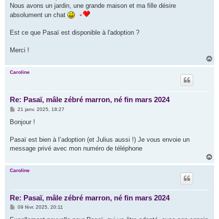
Nous avons un jardin, une grande maison et ma fille désire
absolument un chat
Est ce que Pasaï est disponible à l'adoption ?
Merci !
H
a
u
Caroline
t
Re: Pasaï, mâle zébré marron, né fin mars 2024
M
21 janv. 2025, 18:27
e
s
Bonjour !
s
a
g
Pasaï est bien à l’adoption (et Julius aussi !) Je vous envoie un
e
message privé avec mon numéro de téléphone
H
a
u
Caroline
t
Re: Pasaï, mâle zébré marron, né fin mars 2024
M
09 févr. 2025, 20:11
e
s