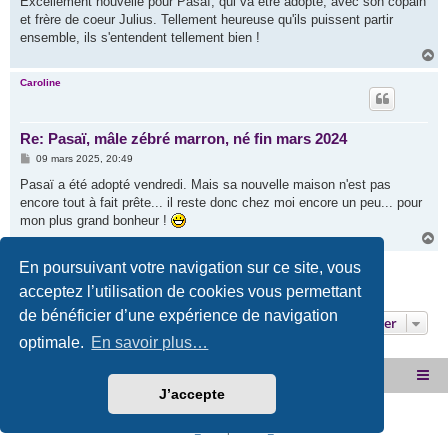
Excellement nouvelle pour Pasaï, qui va être adopté, avec son copain
s
et frère de coeur Julius. Tellement heureuse qu'ils puissent partir
a
g
ensemble, ils s'entendent tellement bien !
e
H
a
u
Caroline
t
Re: Pasaï, mâle zébré marron, né fin mars 2024
M
09 mars 2025, 20:49
e
s
Pasaï a été adopté vendredi. Mais sa nouvelle maison n'est pas
s
encore tout à fait prête... il reste donc chez moi encore un peu... pour
a
g
mon plus grand bonheur !
e
H
a
Répondre
u
En poursuivant votre navigation sur ce site, vous
t
acceptez l’utilisation de cookies vous permettant
10 messages • Page
1
sur
1
de bénéficier d’une expérience de navigation
Aller
optimale.
En savoir plus…
Site internet de l'association
Accueil du forum
J’accepte
Développé par
phpBB
® Forum Software © phpBB Limited
PRIVACY_LINK
|
TERMS_LINK