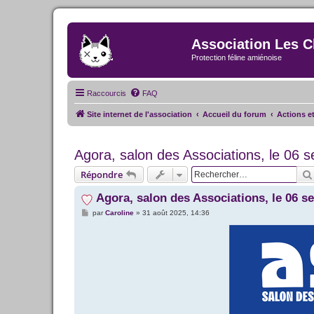
Association Les C
Protection féline amiénoise
Raccourcis
FAQ
Site internet de l'association
Accueil du forum
Actions e
Agora, salon des Associations, le 06
Répondre
Agora, salon des Associations, le 06 
M
par
Caroline
»
31 août 2025, 14:36
e
s
s
a
g
e