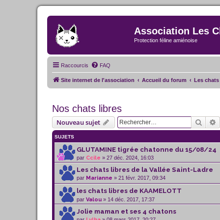
Association Les C
Protection féline amiénoise
Raccourcis
FAQ
Site internet de l'association
Accueil du forum
Les chats 
Nos chats libres
Reche
R
Nouveau sujet
SUJETS
GLUTAMINE tigrée chatonne du 15/08/24
par
Ccile
» 27 déc. 2024, 16:03
Les chats libres de la Vallée Saint-Ladre
par
Marianne
» 21 févr. 2017, 09:34
les chats libres de KAAMELOTT
par
Valou
» 14 déc. 2017, 17:37
Jolie maman et ses 4 chatons
par
Lylha
» 08 mars 2017, 20:27