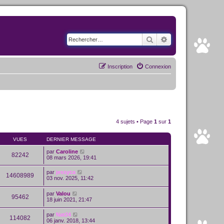
Rechercher
Recherche avancé
Inscription
Connexion
4 sujets • Page
1
sur
1
VUES
DERNIER MESSAGE
par
Caroline
82242
08 mars 2026, 19:41
par
jessyca
14608989
03 nov. 2025, 11:42
par
Valou
95462
18 juin 2021, 21:47
par
Nat24
114082
06 janv. 2018, 13:44