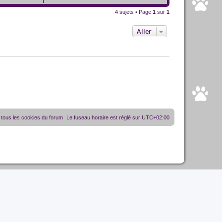
4 sujets • Page
1
sur
1
Aller
tous les cookies du forum
Le fuseau horaire est réglé sur
UTC+02:00