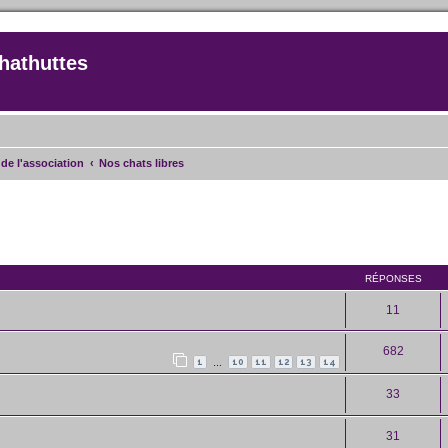
hathuttes
de l'association
Nos chats libres
rcher
echerche avancée
RÉPONSES
11
682
1
10
11
12
13
14
…
33
31