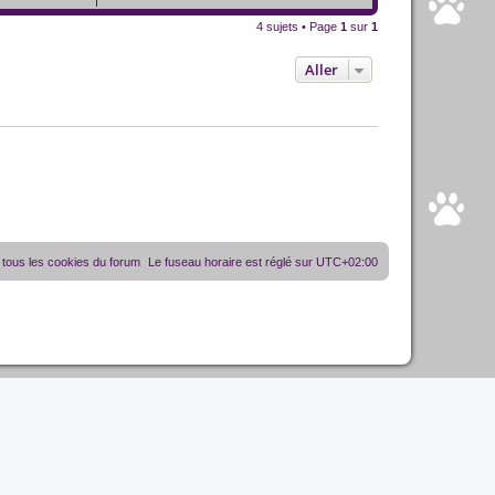
4 sujets • Page
1
sur
1
Aller
tous les cookies du forum
Le fuseau horaire est réglé sur
UTC+02:00