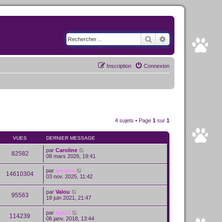
Rechercher
Recherche avancé
Inscription
Connexion
4 sujets • Page
1
sur
1
VUES
DERNIER MESSAGE
par
Caroline
82582
08 mars 2026, 19:41
par
jessyca
14610304
03 nov. 2025, 11:42
par
Valou
95563
18 juin 2021, 21:47
par
Nat24
114239
06 janv. 2018, 13:44