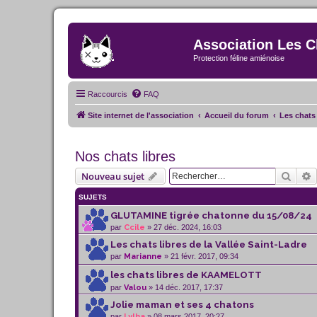
Association Les C
Protection féline amiénoise
Raccourcis
FAQ
Site internet de l'association
Accueil du forum
Les chats 
Nos chats libres
Reche
R
Nouveau sujet
SUJETS
GLUTAMINE tigrée chatonne du 15/08/24
par
Ccile
» 27 déc. 2024, 16:03
Les chats libres de la Vallée Saint-Ladre
par
Marianne
» 21 févr. 2017, 09:34
les chats libres de KAAMELOTT
par
Valou
» 14 déc. 2017, 17:37
Jolie maman et ses 4 chatons
par
Lylha
» 08 mars 2017, 20:27