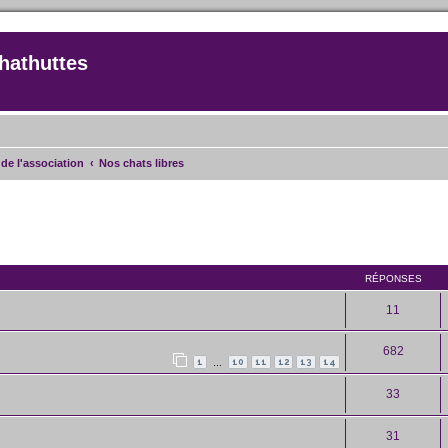
hathuttes
de l'association
Nos chats libres
rcher
echerche avancée
RÉPONSES
11
682
1
10
11
12
13
14
…
33
31