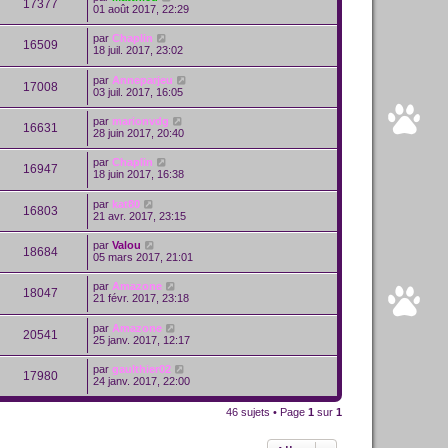
17377
01 août 2017, 22:29
par
Chaplin
16509
18 juil. 2017, 23:02
par
Anneparjeu
17008
03 juil. 2017, 16:05
par
marionvdg
16631
28 juin 2017, 20:40
par
Chaplin
16947
18 juin 2017, 16:38
par
kat80
16803
21 avr. 2017, 23:15
par
Valou
18684
05 mars 2017, 21:01
par
Amazone
18047
21 févr. 2017, 23:18
par
Amazone
20541
25 janv. 2017, 12:17
par
gaulthier02
17980
24 janv. 2017, 22:00
46 sujets • Page
1
sur
1