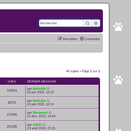
Rechercher
Recherche avancé
Inscription
Connexion
46 sujets • Page
1
sur
1
VUES
DERNIER MESSAGE
par
Mathilde
76954
25 juin 2025, 10:23
par
Mathilde
4879
25 juin 2025, 10:19
par
Mariannel
22596
01 févr. 2025, 14:44
par
erik23
26166
23 août 2024, 23:15