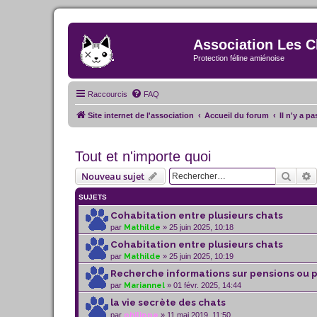
Association Les C
Protection féline amiénoise
Raccourcis
FAQ
Site internet de l'association
Accueil du forum
Il n'y a p
Tout et n'importe quoi
Reche
R
Nouveau sujet
SUJETS
Cohabitation entre plusieurs chats
par
Mathilde
» 25 juin 2025, 10:18
Cohabitation entre plusieurs chats
par
Mathilde
» 25 juin 2025, 10:19
Recherche informations sur pensions ou p
par
Mariannel
» 01 févr. 2025, 14:44
la vie secrète des chats
par
philippe
» 11 mai 2019, 11:50