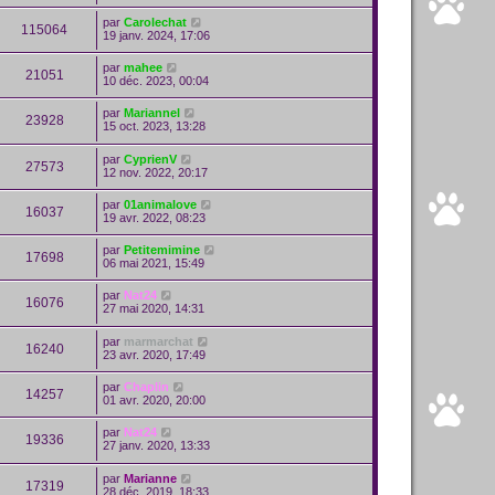
par
Carolechat
115064
19 janv. 2024, 17:06
par
mahee
21051
10 déc. 2023, 00:04
par
Mariannel
23928
15 oct. 2023, 13:28
par
CyprienV
27573
12 nov. 2022, 20:17
par
01animalove
16037
19 avr. 2022, 08:23
par
Petitemimine
17698
06 mai 2021, 15:49
par
Nat24
16076
27 mai 2020, 14:31
par
marmarchat
16240
23 avr. 2020, 17:49
par
Chaplin
14257
01 avr. 2020, 20:00
par
Nat24
19336
27 janv. 2020, 13:33
par
Marianne
17319
28 déc. 2019, 18:33