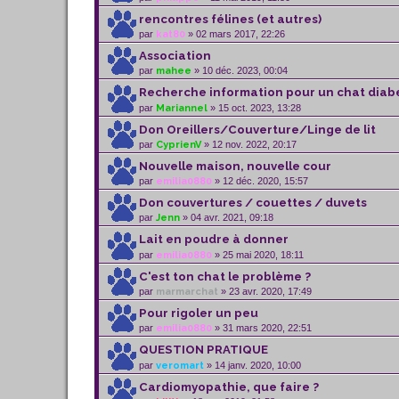
rencontres félines (et autres)
par
kat80
» 02 mars 2017, 22:26
Association
par
mahee
» 10 déc. 2023, 00:04
Recherche information pour un chat diab
par
Mariannel
» 15 oct. 2023, 13:28
Don Oreillers/Couverture/Linge de lit
par
CyprienV
» 12 nov. 2022, 20:17
Nouvelle maison, nouvelle cour
par
emilia0880
» 12 déc. 2020, 15:57
Don couvertures / couettes / duvets
par
Jenn
» 04 avr. 2021, 09:18
Lait en poudre à donner
par
emilia0880
» 25 mai 2020, 18:11
C'est ton chat le problème ?
par
marmarchat
» 23 avr. 2020, 17:49
Pour rigoler un peu
par
emilia0880
» 31 mars 2020, 22:51
QUESTION PRATIQUE
par
veromart
» 14 janv. 2020, 10:00
Cardiomyopathie, que faire ?