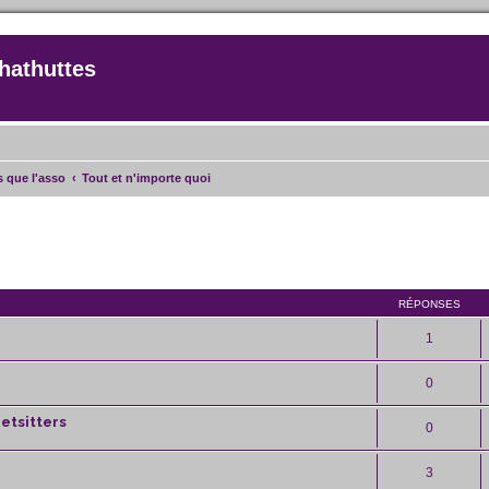
hathuttes
as que l'asso
Tout et n'importe quoi
rcher
echerche avancée
RÉPONSES
1
0
etsitters
0
3