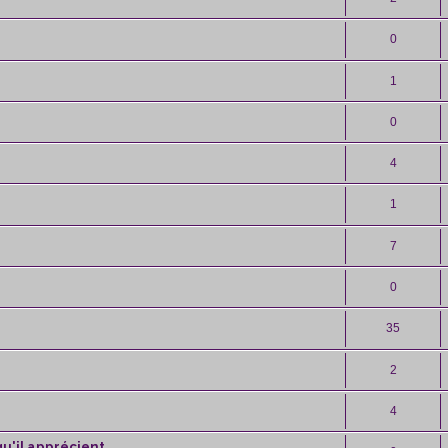
0
1
0
4
1
7
0
35
2
4
qu'il apprécient