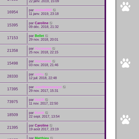
22 janv. 2019, 15:09
par
emilia0880
16954
11 janv. 2019, 23:18
par
Caroline
15395
09 déc. 2018, 21:32
par
Bellet
17153
29 nov. 2018, 20:01
par
Oursonne
21358
25 nov. 2018, 22:15
par
Oursonne
15498
03 nov. 2018, 21:46
par
cathy
28330
12 juil. 2018, 22:48
par
camillewarangot
17395
29 nov. 2017, 15:31
par
Nat24
73975
11 nov. 2017, 22:50
par
Kevät
18509
22 sept. 2017, 13:54
par
Caroline
21395
19 août 2017, 23:19
par
Matthieu