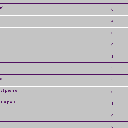
e)
0
4
0
0
1
3
e
3
st pierre
0
r un peu
1
0
2