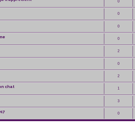
0
0
0
ume
0
2
0
2
on chat
1
3
017
0