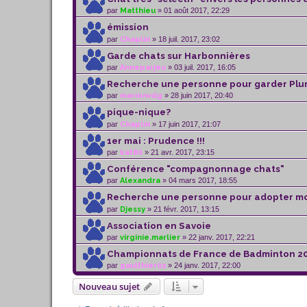
par
Matthieu
» 01 août 2017, 22:29
émission
par
Chaplin
» 18 juil. 2017, 23:02
Garde chats sur Harbonnières
par
Anneparjeu
» 03 juil. 2017, 16:05
Recherche une personne pour garder Pl
par
marionvdg
» 28 juin 2017, 20:40
pique-nique?
par
Chaplin
» 17 juin 2017, 21:07
1er mai : Prudence !!!
par
kat80
» 21 avr. 2017, 23:15
Conférence "compagnonnage chats"
par
Alexandra
» 04 mars 2017, 18:55
Recherche une personne pour adopter m
par
Djessy
» 21 févr. 2017, 13:15
Association en Savoie
par
virginie.marlier
» 22 janv. 2017, 22:21
Championnats de France de Badminton 2
par
gaulthier02
» 24 janv. 2017, 22:00
Nouveau sujet