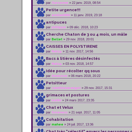
par
Oursonne
» 22 janv. 2019, 08:54
Petite urgence!!!
par
emilia0880
» 11 janv. 2019, 23:18
antipuces
par
philippe
» 09 déc. 2018, 10:23
Cherche Chaton de 3 ou 4 mois, un mâle
par
Bellet
» 29 nov. 2018, 20:01
CAISSES EN POLYSTIRENE
par
Nat24
» 11 nov. 2017, 14:56
Bacs à litières désinfectés
par
Nat24
» 03 nov. 2018, 14:57
Idée pour récolter qq sous
par
Amazone
» 06 mars 2018, 20:22
Petsitteur
par
camillewarangot
» 29 nov. 2017, 15:31
grimaces et postures
par
kat80
» 24 mars 2017, 23:35
Chat et Velux
par
Solene11
» 21 sept. 2017, 11:05
Cohabitation
par
mahee
» 24 juil. 2017, 13:36
Chat très "sélectif" envers les personnes 