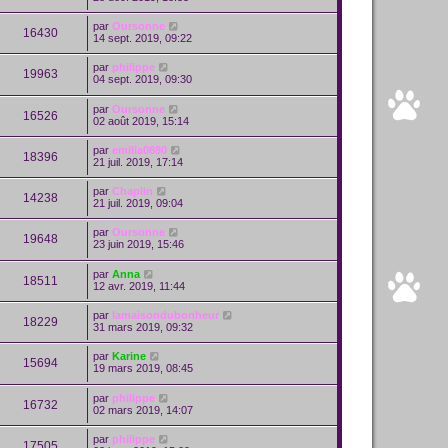
par
Oursonne
16430
14 sept. 2019, 09:22
par
philippe
19963
04 sept. 2019, 09:30
par
Oursonne
16526
02 août 2019, 15:14
par
emilia0880
18396
21 juil. 2019, 17:14
par
Chaplin
14238
21 juil. 2019, 09:04
par
Oursonne
19648
23 juin 2019, 15:46
par
Anna
18511
12 avr. 2019, 11:44
par
lamaisondubonheur
18229
31 mars 2019, 09:32
par
Karine
15694
19 mars 2019, 08:45
par
philippe
16732
02 mars 2019, 14:07
par
philippe
17505