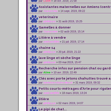
par
Lilith
» 18 oct. 2019, 21:58
Assistantes maternelles sur Amiens (centr
par
Oursonne
» 14 sept. 2019, 09:22
veterinaire
par
philippe
» 31 août 2019, 15:25
Gamelles à donner
par
Oursonne
» 02 août 2019, 15:14
Litière à vendre
par
emilia0880
» 21 juil. 2019, 17:14
chaine 14
par
philippe
» 20 juil. 2019, 21:22
lave linge et sèche linge
par
philippe
» 03 mai 2019, 15:47
Recherche infos sur pension chat ou gard
par
Aline
» 10 avr. 2019, 22:49
Clés avec porte jetons chahuttes trouvé a 
par
lamaisondubonheur
» 31 mars 2019, 09:32
Petits courts-métrages d'Arte pour rigole
par
emilia0880
» 18 mars 2019, 13:24
litière
par
philippe
» 02 mars 2019, 14:07
Le pipi de chat...