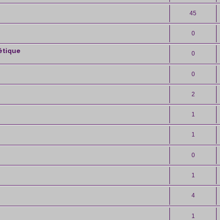
45
0
étique
0
0
2
1
1
0
1
4
1