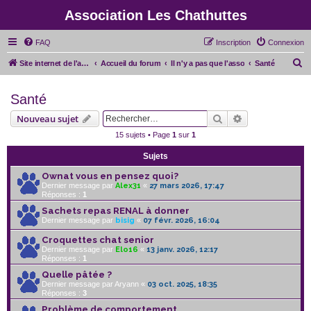
Association Les Chathuttes
FAQ
Inscription
Connexion
R
Site internet de l'association
Accueil du forum
Il n'y a pas que l'asso
Santé
e
Santé
c
h
Rechercher
Recherche avan
Nouveau sujet
e
15 sujets • Page
1
sur
1
r
Sujets
c
Ownat vous en pensez quoi?
h
Dernier message par
Alex31
«
27 mars 2026, 17:47
Réponses :
1
e
Sachets repas RENAL à donner
r
Dernier message par
bisig
«
07 févr. 2026, 16:04
Croquettes chat senior
Dernier message par
Elo16
«
13 janv. 2026, 12:17
Réponses :
1
Quelle pâtée ?
Dernier message par
Aryann
«
03 oct. 2025, 18:35
Réponses :
3
Problème de comportement