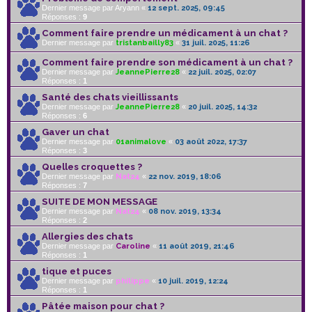
Dernier message par
Aryann
«
12 sept. 2025, 09:45
Réponses :
9
Comment faire prendre un médicament à un chat ?
Dernier message par
tristanbailly83
«
31 juil. 2025, 11:26
Comment faire prendre son médicament à un chat ?
Dernier message par
JeannePierre28
«
22 juil. 2025, 02:07
Réponses :
1
Santé des chats vieillissants
Dernier message par
JeannePierre28
«
20 juil. 2025, 14:32
Réponses :
6
Gaver un chat
Dernier message par
01animalove
«
03 août 2022, 17:37
Réponses :
3
Quelles croquettes ?
Dernier message par
Nat24
«
22 nov. 2019, 18:06
Réponses :
7
SUITE DE MON MESSAGE
Dernier message par
Nat24
«
08 nov. 2019, 13:34
Réponses :
2
Allergies des chats
Dernier message par
Caroline
«
11 août 2019, 21:46
Réponses :
1
tique et puces
Dernier message par
philippe
«
10 juil. 2019, 12:24
Réponses :
1
Pâtée maison pour chat ?