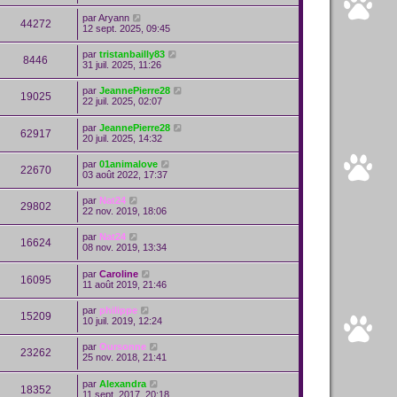
par
Aryann
44272
12 sept. 2025, 09:45
par
tristanbailly83
8446
31 juil. 2025, 11:26
par
JeannePierre28
19025
22 juil. 2025, 02:07
par
JeannePierre28
62917
20 juil. 2025, 14:32
par
01animalove
22670
03 août 2022, 17:37
par
Nat24
29802
22 nov. 2019, 18:06
par
Nat24
16624
08 nov. 2019, 13:34
par
Caroline
16095
11 août 2019, 21:46
par
philippe
15209
10 juil. 2019, 12:24
par
Oursonne
23262
25 nov. 2018, 21:41
par
Alexandra
18352
11 sept. 2017, 20:18