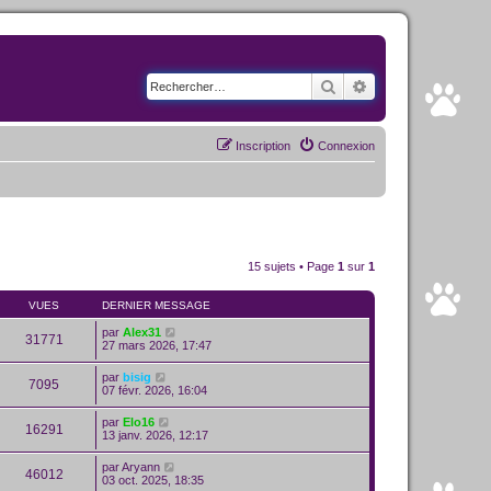
Rechercher
Recherche avancé
Inscription
Connexion
15 sujets • Page
1
sur
1
VUES
DERNIER MESSAGE
par
Alex31
31771
27 mars 2026, 17:47
par
bisig
7095
07 févr. 2026, 16:04
par
Elo16
16291
13 janv. 2026, 12:17
par
Aryann
46012
03 oct. 2025, 18:35