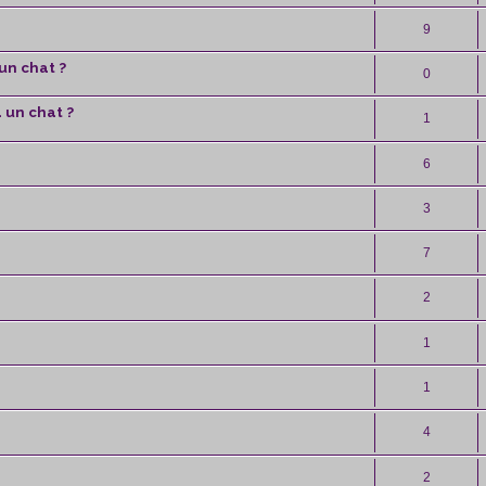
9
un chat ?
0
 un chat ?
1
6
3
7
2
1
1
4
2