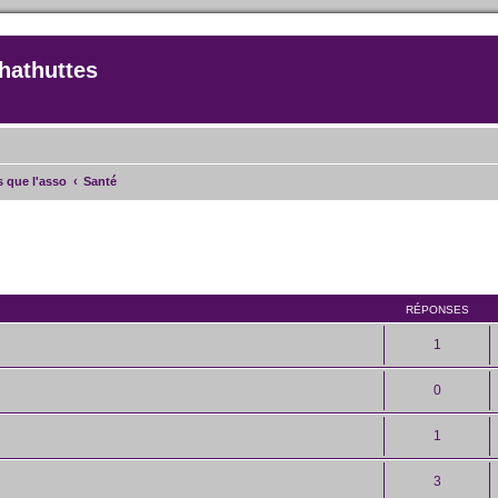
hathuttes
as que l'asso
Santé
rcher
echerche avancée
RÉPONSES
1
0
1
3