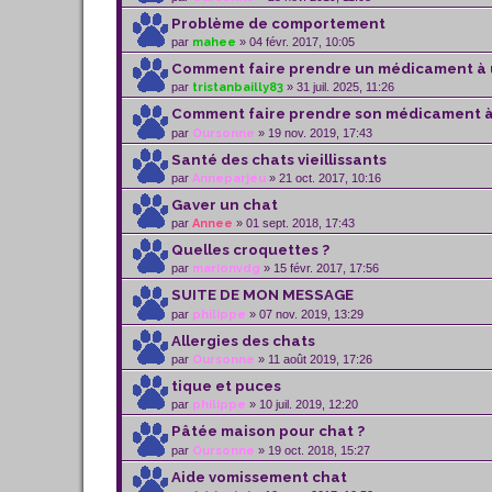
Problème de comportement
par
mahee
» 04 févr. 2017, 10:05
Comment faire prendre un médicament à 
par
tristanbailly83
» 31 juil. 2025, 11:26
Comment faire prendre son médicament à
par
Oursonne
» 19 nov. 2019, 17:43
Santé des chats vieillissants
par
Anneparjeu
» 21 oct. 2017, 10:16
Gaver un chat
par
Annee
» 01 sept. 2018, 17:43
Quelles croquettes ?
par
marionvdg
» 15 févr. 2017, 17:56
SUITE DE MON MESSAGE
par
philippe
» 07 nov. 2019, 13:29
Allergies des chats
par
Oursonne
» 11 août 2019, 17:26
tique et puces
par
philippe
» 10 juil. 2019, 12:20
Pâtée maison pour chat ?
par
Oursonne
» 19 oct. 2018, 15:27
Aide vomissement chat