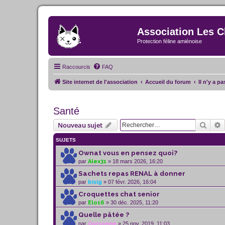
Association Les C
Protection féline amiénoise
Raccourcis
FAQ
Site internet de l'association
Accueil du forum
Il n'y a p
Santé
Reche
R
Nouveau sujet
SUJETS
Ownat vous en pensez quoi?
par
Alex31
» 18 mars 2026, 16:20
Sachets repas RENAL à donner
par
bisig
» 07 févr. 2026, 16:04
Croquettes chat senior
par
Elo16
» 30 déc. 2025, 11:20
Quelle pâtée ?
par
Oursonne
» 25 nov. 2019, 11:03