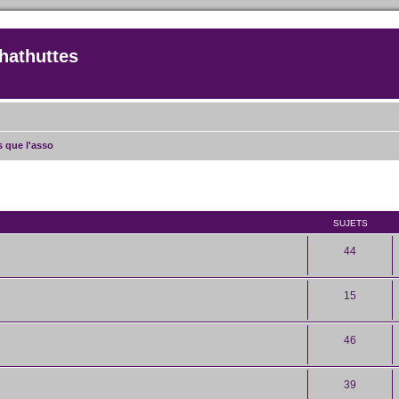
hathuttes
as que l'asso
SUJETS
44
15
46
39