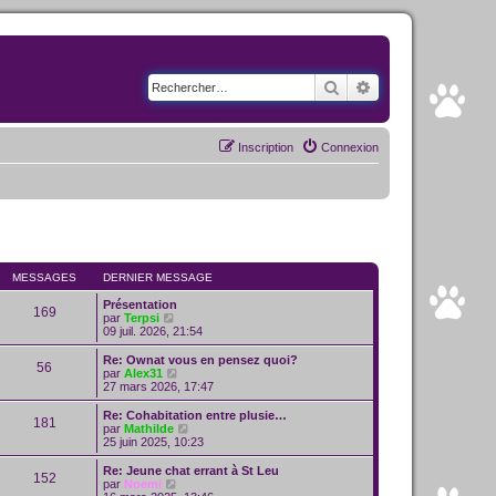
Rechercher
Recherche avancé
Inscription
Connexion
MESSAGES
DERNIER MESSAGE
Présentation
169
C
par
Terpsi
o
09 juil. 2026, 21:54
n
s
Re: Ownat vous en pensez quoi?
56
u
C
par
Alex31
l
o
27 mars 2026, 17:47
t
n
e
s
Re: Cohabitation entre plusie…
181
r
u
C
par
Mathilde
l
l
o
25 juin 2025, 10:23
e
t
n
d
e
s
Re: Jeune chat errant à St Leu
e
152
r
u
C
par
Noemi
r
l
l
o