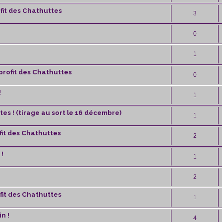
fit des Chathuttes
3
0
1
profit des Chathuttes
0
!
1
es ! (tirage au sort le 16 décembre)
1
fit des Chathuttes
2
 !
1
2
fit des Chathuttes
1
n !
4