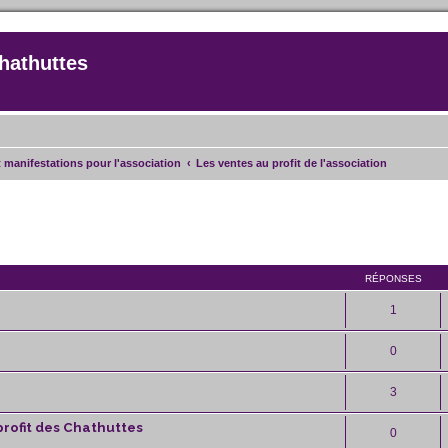
hathuttes
t manifestations pour l'association
Les ventes au profit de l'association
rcher
echerche avancée
RÉPONSES
1
0
3
profit des Chathuttes
0