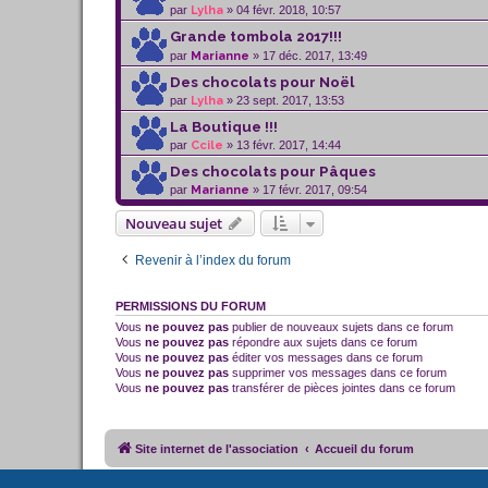
par
Lylha
» 04 févr. 2018, 10:57
Grande tombola 2017!!!
par
Marianne
» 17 déc. 2017, 13:49
Des chocolats pour Noël
par
Lylha
» 23 sept. 2017, 13:53
La Boutique !!!
par
Ccile
» 13 févr. 2017, 14:44
Des chocolats pour Pâques
par
Marianne
» 17 févr. 2017, 09:54
Nouveau sujet
Revenir à l’index du forum
PERMISSIONS DU FORUM
Vous
ne pouvez pas
publier de nouveaux sujets dans ce forum
Vous
ne pouvez pas
répondre aux sujets dans ce forum
Vous
ne pouvez pas
éditer vos messages dans ce forum
Vous
ne pouvez pas
supprimer vos messages dans ce forum
Vous
ne pouvez pas
transférer de pièces jointes dans ce forum
Site internet de l'association
Accueil du forum