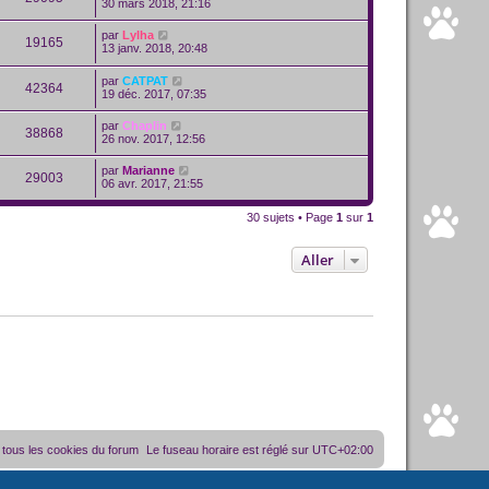
30 mars 2018, 21:16
par
Lylha
19165
13 janv. 2018, 20:48
par
CATPAT
42364
19 déc. 2017, 07:35
par
Chaplin
38868
26 nov. 2017, 12:56
par
Marianne
29003
06 avr. 2017, 21:55
30 sujets • Page
1
sur
1
Aller
tous les cookies du forum
Le fuseau horaire est réglé sur
UTC+02:00