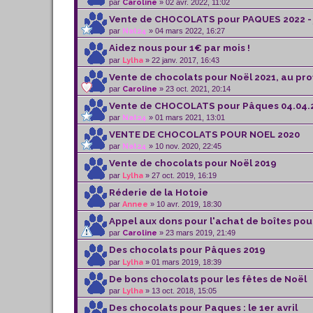
par
Caroline
» 02 avr. 2022, 11:02
Vente de CHOCOLATS pour PAQUES 2022 - ju
par
Nat24
» 04 mars 2022, 16:27
Aidez nous pour 1€ par mois !
par
Lylha
» 22 janv. 2017, 16:43
Vente de chocolats pour Noël 2021, au pro
par
Caroline
» 23 oct. 2021, 20:14
Vente de CHOCOLATS pour Pâques 04.04.
par
Nat24
» 01 mars 2021, 13:01
VENTE DE CHOCOLATS POUR NOEL 2020
par
Nat24
» 10 nov. 2020, 22:45
Vente de chocolats pour Noël 2019
par
Lylha
» 27 oct. 2019, 16:19
Réderie de la Hotoie
par
Annee
» 10 avr. 2019, 18:30
Appel aux dons pour l'achat de boîtes pour
par
Caroline
» 23 mars 2019, 21:49
Des chocolats pour Pâques 2019
par
Lylha
» 01 mars 2019, 18:39
De bons chocolats pour les fêtes de Noël
par
Lylha
» 13 oct. 2018, 15:05
Des chocolats pour Paques : le 1er avril