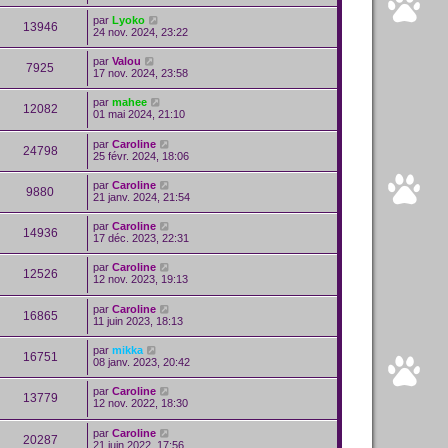
par
Lyoko
13946
24 nov. 2024, 23:22
par
Valou
7925
17 nov. 2024, 23:58
par
mahee
12082
01 mai 2024, 21:10
par
Caroline
24798
25 févr. 2024, 18:06
par
Caroline
9880
21 janv. 2024, 21:54
par
Caroline
14936
17 déc. 2023, 22:31
par
Caroline
12526
12 nov. 2023, 19:13
par
Caroline
16865
11 juin 2023, 18:13
par
mikka
16751
08 janv. 2023, 20:42
par
Caroline
13779
12 nov. 2022, 18:30
par
Caroline
20287
21 juin 2022, 17:56