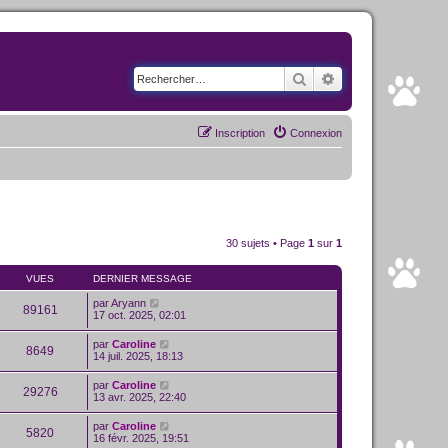
Rechercher
Recherche avancé
Inscription
Connexion
30 sujets • Page
1
sur
1
VUES
DERNIER MESSAGE
par
Aryann
89161
17 oct. 2025, 02:01
par
Caroline
8649
14 juil. 2025, 18:13
par
Caroline
29276
13 avr. 2025, 22:40
par
Caroline
5820
16 févr. 2025, 19:51