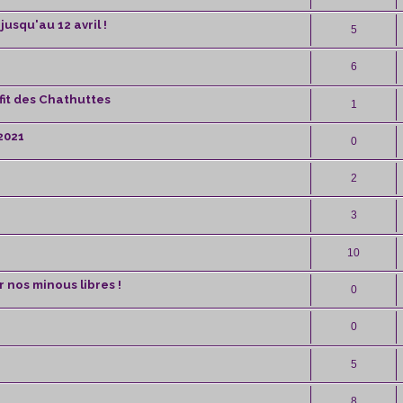
squ'au 12 avril !
5
6
fit des Chathuttes
1
2021
0
2
3
10
 nos minous libres !
0
0
5
8