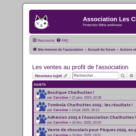
Association Les C
Protection féline amiénoise
Raccourcis
FAQ
Site internet de l'association
Accueil du forum
Actions e
Les ventes au profit de l'association
Reche
R
Nouveau sujet
SUJETS
Boutique Chathuttes !
par
Caroline
» 21 janv. 2024, 22:36
Tombola Chathuttes 2025 : les résultats !
par
Caroline
» 14 juil. 2025, 18:13
Adhésion 2025 à l'Association Chathuttes !
par
Caroline
» 16 févr. 2025, 20:03
Vente de chocolats pour Pâques 2025, au 
par
Caroline
» 16 févr. 2025, 19:51