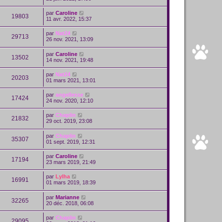
par
Caroline
19803
11 avr. 2022, 15:37
par
Nat24
29713
26 nov. 2021, 13:09
par
Caroline
13502
14 nov. 2021, 19:48
par
Nat24
20203
01 mars 2021, 13:01
par
angellesse
17424
24 nov. 2020, 12:10
par
Chaplin
21832
29 oct. 2019, 23:08
par
Chaplin
35307
01 sept. 2019, 12:31
par
Caroline
17194
23 mars 2019, 21:49
par
Lylha
16991
01 mars 2019, 18:39
par
Marianne
32265
20 déc. 2018, 06:08
par
Chaplin
29095