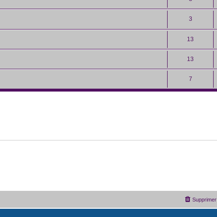
3
13
13
7
Supprimer 
Développé par
phpBB
® Forum Software © phpBB Limited