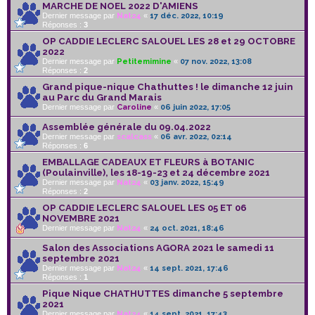
MARCHE DE NOEL 2022 D'AMIENS
Dernier message par
Nat24
«
17 déc. 2022, 10:19
Réponses :
3
OP CADDIE LECLERC SALOUEL LES 28 et 29 OCTOBRE
2022
Dernier message par
Petitemimine
«
07 nov. 2022, 13:08
Réponses :
2
Grand pique-nique Chathuttes ! le dimanche 12 juin
au Parc du Grand Marais
Dernier message par
Caroline
«
06 juin 2022, 17:05
Assemblée générale du 09.04.2022
Dernier message par
scalcass
«
06 avr. 2022, 02:14
Réponses :
6
EMBALLAGE CADEAUX ET FLEURS à BOTANIC
(Poulainville), les 18-19-23 et 24 décembre 2021
Dernier message par
Nat24
«
03 janv. 2022, 15:49
Réponses :
2
OP CADDIE LECLERC SALOUEL LES 05 ET 06
NOVEMBRE 2021
Dernier message par
Nat24
«
24 oct. 2021, 18:46
Salon des Associations AGORA 2021 le samedi 11
septembre 2021
Dernier message par
Nat24
«
14 sept. 2021, 17:46
Réponses :
1
Pique Nique CHATHUTTES dimanche 5 septembre
2021
Dernier message par
Nat24
«
14 sept. 2021, 17:43