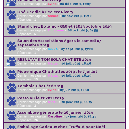
Dernier message par
Lylha
«
08 déc. 2019, 13:07
Opé Caddie à Leclerc Rivery
Dernier message par
Annee
«
02 nov. 2019, 11:10
Réponses :
1
Stand chez Botanic - 5&6 et 12&13 octobre 2019
Dernier message par
Oursonne
«
08 oct. 2019, 07:59
Réponses :
6
Salon des Associations Agora le samedi 07
septembre 2019
Dernier message par
mikka
«
07 sept. 2019, 17:28
Réponses :
1
RESULTATS TOMBOLA CHAT ETE 2019
Dernier message par
Nat24
«
10 juil. 2019, 18:46
Pique nique Chathuttes 2019 : le 7 juillet
Dernier message par
Nat24
«
10 juil. 2019, 16:49
Réponses :
19
Tombola Chat été 2019
Dernier message par
Lylha
«
07 juin 2019, 20:10
Resto AG le 26/01/2019
Dernier message par
Nat24
«
28 janv. 2019, 00:25
Réponses :
3
Assemblée générale le 26 janvier 2019
Dernier message par
Caroline
«
27 janv. 2019, 18:42
Réponses :
26
Emballage Cadeaux chez Truffaut pour Noël