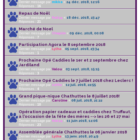
Dernier message par
mikka
«
24 déc. 2018, 12:16
Réponses :
16
Repas de Noël
Dernier message par
Nat24
«
18 déc. 2018, 23:47
Réponses :
21
Marché de Noel
Dernier message par
Chaplin
«
09 déc. 2018, 00:08
Réponses :
7
Participation Agora le 8 septembre 2018
Dernier message par
Lylha
«
05 sept. 2018, 23:34
Réponses :
1
Prochaine Opé Caddies le 1er et 2 septembre chez
Jardiland
Dernier message par
Valou
«
03 sept. 2018, 15:15
Réponses :
3
Prochaine Opé Caddies le 7 juillet 2018 chez Leclerc !
Dernier message par
cathy
«
12 juil. 2018, 22:55
Réponses :
4
Grand pique-nique Chathuttes le 8 juillet 2018!
Dernier message par
Caroline
«
08 juil. 2018, 21:22
Réponses :
10
Opération papier cadeaux et caddies chez Truffaut,
à l'occasion de la fête des mères --> les 26 et 27 mai
Dernier message par
Nat24
«
11 juin 2018, 12:06
Réponses :
23
Assemblée générale Chathuttes le 06 janvier 2018
Dernier message par
Lylha
«
13 janv. 2018, 20:49