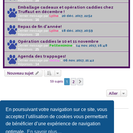
Réponses :
28
Emballage cadeaux et opération caddies chez
Truffaut en décembre !
Dernier message par
Lylha
«
20 déc. 2017, 22:52
Réponses :
16
Repas de fin d'année!
Dernier message par
Lylha
«
18 déc. 2017, 20:59
Réponses :
18
Opération caddies le 10 et 11 novembre
Dernier message par
Petitemimine
«
14 nov. 2017, 16:48
Réponses :
25
Agenda des trappages!
Dernier message par
Nat24
«
06 nov. 2017, 21:42
Réponses :
14
Nouveau sujet
1
2
Suivant
59 sujets
Aller
PERMISSIONS DU FORUM
En poursuivant votre navigation sur ce site, vous
Vous
ne pouvez pas
publier de nouveaux sujets dans ce forum
acceptez l’utilisation de cookies vous permettant
Vous
ne pouvez pas
répondre aux sujets dans ce forum
Vous
ne pouvez pas
éditer vos messages dans ce forum
de bénéficier d’une expérience de navigation
Vous
ne pouvez pas
supprimer vos messages dans ce forum
Vous
ne pouvez pas
transférer de pièces jointes dans ce forum
optimale.
En savoir plus…