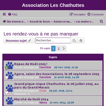
Association Les Chathuttes
FAQ
Inscription
Connexion
R
Site internet de l'association
Accueil du forum
Actions et manifestations pour l'association
Les rendez-vous à ne pas manquer
e
Les rendez-vous à ne pas manquer
c
h
Rechercher
Recherche avan
Nouveau sujet
e
1
2
Suivant
59 sujets
r
c
Sujets
h
Repas de Noël 2025 !
e
Dernier message par
Caroline
«
29 nov. 2025, 21:25
r
Agora, salon des Associations, le 06 septembre 2025
Dernier message par
Caroline
«
31 août 2025, 14:36
Grand pique-nique Chathuttes, le 06 juillet 2025, au
parc du Grand Marais
Dernier message par
Ccile
«
05 juil. 2025, 13:12
Réponses :
1
Marché de Noël 2024
Dernier message par
Valou
«
17 nov. 2024, 23:36