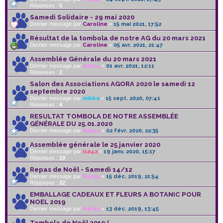
Réponses :
5
Samedi Solidaire - 29 mai 2020
Dernier message par
Caroline
«
15 mai 2021, 17:52
Résultat de la tombola de notre AG du 20 mars 2021
Dernier message par
Caroline
«
05 avr. 2021, 21:47
Assemblée Générale du 20 mars 2021
Dernier message par
Nat24
«
01 avr. 2021, 12:11
Réponses :
2
Salon des Associations AGORA 2020 le samedi 12
septembre 2020
Dernier message par
mikka
«
15 sept. 2020, 07:41
Réponses :
4
RESULTAT TOMBOLA DE NOTRE ASSEMBLÉE
GÉNÉRALE DU 25.01.2020
Dernier message par
Nat24
«
02 févr. 2020, 22:35
Assemblée générale le 25 janvier 2020
Dernier message par
Isa42
«
19 janv. 2020, 15:17
Réponses :
10
Repas de Noël - Samedi 14/12
Dernier message par
Nat24
«
15 déc. 2019, 21:54
Réponses :
22
EMBALLAGE CADEAUX ET FLEURS A BOTANIC POUR
NOEL 2019
Dernier message par
Nat24
«
13 déc. 2019, 13:45
Tombola de Noël 2019 !