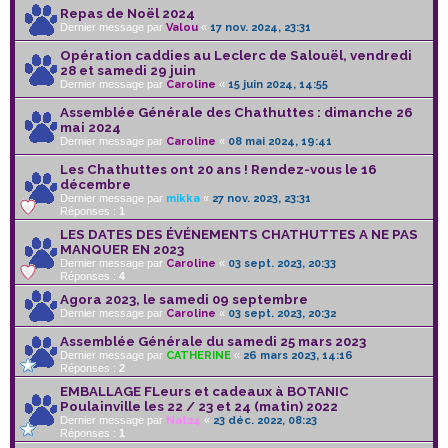
Repas de Noël 2024
Dernier message par
Valou
«
17 nov. 2024, 23:31
Opération caddies au Leclerc de Salouël, vendredi
28 et samedi 29 juin
Dernier message par
Caroline
«
15 juin 2024, 14:55
Assemblée Générale des Chathuttes : dimanche 26
mai 2024
Dernier message par
Caroline
«
08 mai 2024, 19:41
Les Chathuttes ont 20 ans ! Rendez-vous le 16
décembre
Dernier message par
mikka
«
27 nov. 2023, 23:31
Réponses :
1
LES DATES DES ÉVÉNEMENTS CHATHUTTES A NE PAS
MANQUER EN 2023
Dernier message par
Caroline
«
03 sept. 2023, 20:33
Réponses :
4
Agora 2023, le samedi 09 septembre
Dernier message par
Caroline
«
03 sept. 2023, 20:32
Assemblée Générale du samedi 25 mars 2023
Dernier message par
CATHERINE
«
26 mars 2023, 14:16
Réponses :
2
EMBALLAGE FLeurs et cadeaux à BOTANIC
Poulainville les 22 / 23 et 24 (matin) 2022
Dernier message par
Nat24
«
23 déc. 2022, 08:23
Réponses :
1