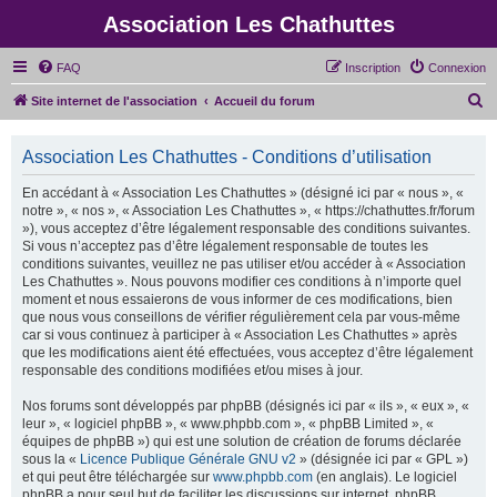
Association Les Chathuttes
FAQ
Inscription
Connexion
R
Site internet de l'association
Accueil du forum
e
c
Association Les Chathuttes - Conditions d’utilisation
h
En accédant à « Association Les Chathuttes » (désigné ici par « nous », «
e
notre », « nos », « Association Les Chathuttes », « https://chathuttes.fr/forum
»), vous acceptez d’être légalement responsable des conditions suivantes.
r
Si vous n’acceptez pas d’être légalement responsable de toutes les
c
conditions suivantes, veuillez ne pas utiliser et/ou accéder à « Association
Les Chathuttes ». Nous pouvons modifier ces conditions à n’importe quel
h
moment et nous essaierons de vous informer de ces modifications, bien
e
que nous vous conseillons de vérifier régulièrement cela par vous-même
car si vous continuez à participer à « Association Les Chathuttes » après
r
que les modifications aient été effectuées, vous acceptez d’être légalement
responsable des conditions modifiées et/ou mises à jour.
Nos forums sont développés par phpBB (désignés ici par « ils », « eux », «
leur », « logiciel phpBB », « www.phpbb.com », « phpBB Limited », «
équipes de phpBB ») qui est une solution de création de forums déclarée
sous la «
Licence Publique Générale GNU v2
» (désignée ici par « GPL »)
et qui peut être téléchargée sur
www.phpbb.com
(en anglais). Le logiciel
phpBB a pour seul but de faciliter les discussions sur internet, phpBB