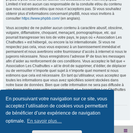
Limited n’est en aucun cas responsable de la conduite et/ou du contenu
que nous acceptons et/ou que nous n’acceptons pas. Si vous souhaitez
obtenir plus d’informations concernant phpBB, nous vous invitons à
consulter
https://www.phpbb.com/
(en anglais).
Vous acceptez de ne publier aucun contenu à caractère abusif, obscène,
vulgaire, diffamatoire, choquant, menaçant, pornographique, etc. qui
pourrait transgresser les lois de votre pays, le pays où « Association Les
Chathuttes » est hébergé, ou encore la loi internationale. Si vous ne
respectez pas cela, vous vous exposez à un bannissement immédiat et
permanent et nous avertirons votre fournisseur d’accès à internet si nous le
jugeons nécessaire. Nous enregistrons l’adresse IP de tous les messages
afin d’aider au renforcement de ces conditions. Vous acceptez le fait que «
Association Les Chathuttes » ait le droit de supprimer, d’éditer, de déplacer
ou de verrouiller n’importe quel sujet à n’importe quel moment si nous
estimons que cela est nécessaire. En tant qu’utilisateur, vous acceptez que
toutes les informations que vous avez spécifiées soient stockées dans
notre base de données. Bien que cette information ne sera pas diffusée à
une tierce partie sans votre consentement, ni « Association Les Chathuttes
», ni phpBB, ne pourront être tenus comme responsables en cas de
En poursuivant votre navigation sur ce site, vous
tentative de piratage visant à compromettre vos données.
acceptez l’utilisation de cookies vous permettant
Revenir à la page précédente
de bénéficier d’une expérience de navigation
optimale.
En savoir plus…
Site internet de l'association
Accueil du forum