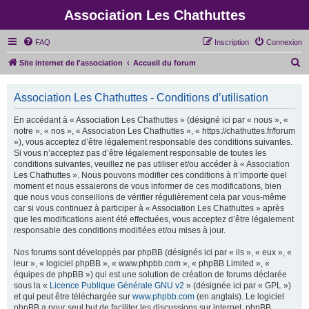
Association Les Chathuttes
FAQ
Inscription
Connexion
R
Site internet de l'association
Accueil du forum
e
c
Association Les Chathuttes - Conditions d’utilisation
h
En accédant à « Association Les Chathuttes » (désigné ici par « nous », «
e
notre », « nos », « Association Les Chathuttes », « https://chathuttes.fr/forum
»), vous acceptez d’être légalement responsable des conditions suivantes.
r
Si vous n’acceptez pas d’être légalement responsable de toutes les
c
conditions suivantes, veuillez ne pas utiliser et/ou accéder à « Association
Les Chathuttes ». Nous pouvons modifier ces conditions à n’importe quel
h
moment et nous essaierons de vous informer de ces modifications, bien
e
que nous vous conseillons de vérifier régulièrement cela par vous-même
car si vous continuez à participer à « Association Les Chathuttes » après
r
que les modifications aient été effectuées, vous acceptez d’être légalement
responsable des conditions modifiées et/ou mises à jour.
Nos forums sont développés par phpBB (désignés ici par « ils », « eux », «
leur », « logiciel phpBB », « www.phpbb.com », « phpBB Limited », «
équipes de phpBB ») qui est une solution de création de forums déclarée
sous la «
Licence Publique Générale GNU v2
» (désignée ici par « GPL »)
et qui peut être téléchargée sur
www.phpbb.com
(en anglais). Le logiciel
phpBB a pour seul but de faciliter les discussions sur internet, phpBB