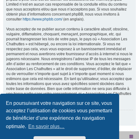
Limited n’est en aucun cas responsable de la conduite et/ou du contenu
que nous acceptons et/ou que nous n’acceptons pas. Si vous souhaitez
obtenir plus d’informations concernant phpBB, nous vous invitons à
consulter
https://www.phpbb.com/
(en anglais).
Vous acceptez de ne publier aucun contenu à caractère abusif, obscène,
vulgaire, diffamatoire, choquant, menaçant, pornographique, etc. qui
pourrait transgresser les lois de votre pays, le pays où « Association Les
Chathuttes » est hébergé, ou encore la loi internationale. Si vous ne
respectez pas cela, vous vous exposez à un bannissement immédiat et
permanent et nous avertirons votre fournisseur d’accès à internet si nous le
jugeons nécessaire. Nous enregistrons l’adresse IP de tous les messages
afin d’aider au renforcement de ces conditions. Vous acceptez le fait que «
Association Les Chathuttes » ait le droit de supprimer, d’éditer, de déplacer
ou de verrouiller n’importe quel sujet à n’importe quel moment si nous
estimons que cela est nécessaire. En tant qu’utilisateur, vous acceptez que
toutes les informations que vous avez spécifiées soient stockées dans
notre base de données. Bien que cette information ne sera pas diffusée à
une tierce partie sans votre consentement, ni « Association Les Chathuttes
», ni phpBB, ne pourront être tenus comme responsables en cas de
En poursuivant votre navigation sur ce site, vous
tentative de piratage visant à compromettre vos données.
acceptez l’utilisation de cookies vous permettant
Revenir à la page précédente
de bénéficier d’une expérience de navigation
optimale.
En savoir plus…
Site internet de l'association
Accueil du forum