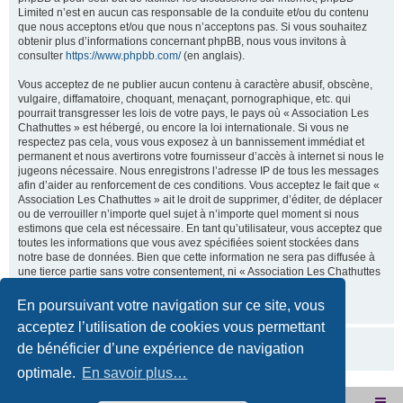
Limited n’est en aucun cas responsable de la conduite et/ou du contenu
que nous acceptons et/ou que nous n’acceptons pas. Si vous souhaitez
obtenir plus d’informations concernant phpBB, nous vous invitons à
consulter
https://www.phpbb.com/
(en anglais).
Vous acceptez de ne publier aucun contenu à caractère abusif, obscène,
vulgaire, diffamatoire, choquant, menaçant, pornographique, etc. qui
pourrait transgresser les lois de votre pays, le pays où « Association Les
Chathuttes » est hébergé, ou encore la loi internationale. Si vous ne
respectez pas cela, vous vous exposez à un bannissement immédiat et
permanent et nous avertirons votre fournisseur d’accès à internet si nous le
jugeons nécessaire. Nous enregistrons l’adresse IP de tous les messages
afin d’aider au renforcement de ces conditions. Vous acceptez le fait que «
Association Les Chathuttes » ait le droit de supprimer, d’éditer, de déplacer
ou de verrouiller n’importe quel sujet à n’importe quel moment si nous
estimons que cela est nécessaire. En tant qu’utilisateur, vous acceptez que
toutes les informations que vous avez spécifiées soient stockées dans
notre base de données. Bien que cette information ne sera pas diffusée à
une tierce partie sans votre consentement, ni « Association Les Chathuttes
», ni phpBB, ne pourront être tenus comme responsables en cas de
tentative de piratage visant à compromettre vos données.
En poursuivant votre navigation sur ce site, vous
acceptez l’utilisation de cookies vous permettant
de bénéficier d’une expérience de navigation
optimale.
En savoir plus…