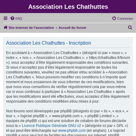
Association Les Chathuttes
FAQ
Connexion
R
Site internet de l'association
Accueil du forum
e
c
Association Les Chathuttes - Inscription
h
En accédant à « Association Les Chathuttes » (désigné ici par « nous », «
e
notre », « nos », « Association Les Chathuttes », « https://chathuttes.fr/forum
»), vous acceptez d’être légalement responsable des conditions suivantes.
r
Si vous n’acceptez pas d’être légalement responsable de toutes les
c
conditions suivantes, veuillez ne pas utiliser et/ou accéder à « Association
Les Chathuttes ». Nous pouvons modifier ces conditions à n’importe quel
h
moment et nous essaierons de vous informer de ces modifications, bien
e
que nous vous conseillons de vérifier régulièrement cela par vous-même
car si vous continuez à participer à « Association Les Chathuttes » après
r
que les modifications aient été effectuées, vous acceptez d’être légalement
responsable des conditions modifiées et/ou mises à jour.
Nos forums sont développés par phpBB (désignés ici par « ils », « eux », «
leur », « logiciel phpBB », « www.phpbb.com », « phpBB Limited », «
équipes de phpBB ») qui est une solution de création de forums déclarée
sous la «
Licence Publique Générale GNU v2
» (désignée ici par « GPL »)
et qui peut être téléchargée sur
www.phpbb.com
(en anglais). Le logiciel
phpBB a pour seul but de faciliter les discussions sur internet, phpBB