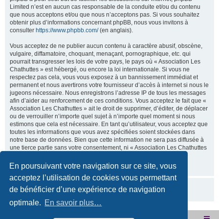
Limited n’est en aucun cas responsable de la conduite et/ou du contenu
que nous acceptons et/ou que nous n’acceptons pas. Si vous souhaitez
obtenir plus d’informations concernant phpBB, nous vous invitons à
consulter
https://www.phpbb.com/
(en anglais).
Vous acceptez de ne publier aucun contenu à caractère abusif, obscène,
vulgaire, diffamatoire, choquant, menaçant, pornographique, etc. qui
pourrait transgresser les lois de votre pays, le pays où « Association Les
Chathuttes » est hébergé, ou encore la loi internationale. Si vous ne
respectez pas cela, vous vous exposez à un bannissement immédiat et
permanent et nous avertirons votre fournisseur d’accès à internet si nous le
jugeons nécessaire. Nous enregistrons l’adresse IP de tous les messages
afin d’aider au renforcement de ces conditions. Vous acceptez le fait que «
Association Les Chathuttes » ait le droit de supprimer, d’éditer, de déplacer
ou de verrouiller n’importe quel sujet à n’importe quel moment si nous
estimons que cela est nécessaire. En tant qu’utilisateur, vous acceptez que
toutes les informations que vous avez spécifiées soient stockées dans
notre base de données. Bien que cette information ne sera pas diffusée à
une tierce partie sans votre consentement, ni « Association Les Chathuttes
», ni phpBB, ne pourront être tenus comme responsables en cas de
tentative de piratage visant à compromettre vos données.
En poursuivant votre navigation sur ce site, vous
acceptez l’utilisation de cookies vous permettant
de bénéficier d’une expérience de navigation
optimale.
En savoir plus…