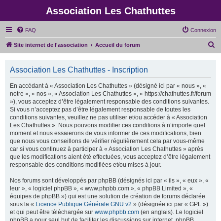
Association Les Chathuttes
FAQ
Connexion
R
Site internet de l'association
Accueil du forum
e
c
Association Les Chathuttes - Inscription
h
En accédant à « Association Les Chathuttes » (désigné ici par « nous », «
e
notre », « nos », « Association Les Chathuttes », « https://chathuttes.fr/forum
»), vous acceptez d’être légalement responsable des conditions suivantes.
r
Si vous n’acceptez pas d’être légalement responsable de toutes les
c
conditions suivantes, veuillez ne pas utiliser et/ou accéder à « Association
Les Chathuttes ». Nous pouvons modifier ces conditions à n’importe quel
h
moment et nous essaierons de vous informer de ces modifications, bien
e
que nous vous conseillons de vérifier régulièrement cela par vous-même
car si vous continuez à participer à « Association Les Chathuttes » après
r
que les modifications aient été effectuées, vous acceptez d’être légalement
responsable des conditions modifiées et/ou mises à jour.
Nos forums sont développés par phpBB (désignés ici par « ils », « eux », «
leur », « logiciel phpBB », « www.phpbb.com », « phpBB Limited », «
équipes de phpBB ») qui est une solution de création de forums déclarée
sous la «
Licence Publique Générale GNU v2
» (désignée ici par « GPL »)
et qui peut être téléchargée sur
www.phpbb.com
(en anglais). Le logiciel
phpBB a pour seul but de faciliter les discussions sur internet, phpBB