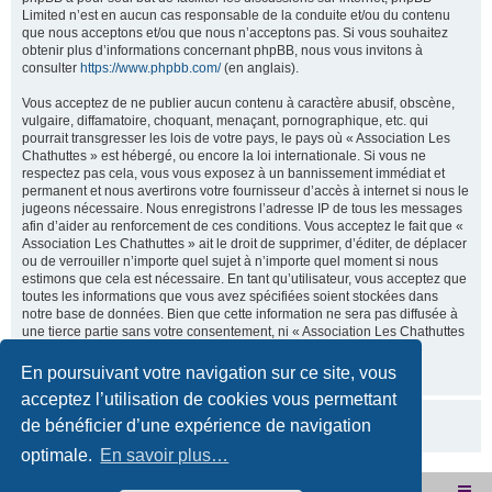
Limited n’est en aucun cas responsable de la conduite et/ou du contenu
que nous acceptons et/ou que nous n’acceptons pas. Si vous souhaitez
obtenir plus d’informations concernant phpBB, nous vous invitons à
consulter
https://www.phpbb.com/
(en anglais).
Vous acceptez de ne publier aucun contenu à caractère abusif, obscène,
vulgaire, diffamatoire, choquant, menaçant, pornographique, etc. qui
pourrait transgresser les lois de votre pays, le pays où « Association Les
Chathuttes » est hébergé, ou encore la loi internationale. Si vous ne
respectez pas cela, vous vous exposez à un bannissement immédiat et
permanent et nous avertirons votre fournisseur d’accès à internet si nous le
jugeons nécessaire. Nous enregistrons l’adresse IP de tous les messages
afin d’aider au renforcement de ces conditions. Vous acceptez le fait que «
Association Les Chathuttes » ait le droit de supprimer, d’éditer, de déplacer
ou de verrouiller n’importe quel sujet à n’importe quel moment si nous
estimons que cela est nécessaire. En tant qu’utilisateur, vous acceptez que
toutes les informations que vous avez spécifiées soient stockées dans
notre base de données. Bien que cette information ne sera pas diffusée à
une tierce partie sans votre consentement, ni « Association Les Chathuttes
», ni phpBB, ne pourront être tenus comme responsables en cas de
tentative de piratage visant à compromettre vos données.
En poursuivant votre navigation sur ce site, vous
acceptez l’utilisation de cookies vous permettant
de bénéficier d’une expérience de navigation
optimale.
En savoir plus…