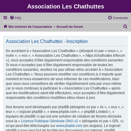
Association Les Chathuttes
FAQ
Connexion
R
Site internet de l'association
Accueil du forum
e
c
Association Les Chathuttes - Inscription
h
En accédant à « Association Les Chathuttes » (désigné ici par « nous », «
e
notre », « nos », « Association Les Chathuttes », « https://chathuttes.fr/forum
»), vous acceptez d’être légalement responsable des conditions suivantes.
r
Si vous n’acceptez pas d’être légalement responsable de toutes les
c
conditions suivantes, veuillez ne pas utiliser et/ou accéder à « Association
Les Chathuttes ». Nous pouvons modifier ces conditions à n’importe quel
h
moment et nous essaierons de vous informer de ces modifications, bien
e
que nous vous conseillons de vérifier régulièrement cela par vous-même
car si vous continuez à participer à « Association Les Chathuttes » après
r
que les modifications aient été effectuées, vous acceptez d’être légalement
responsable des conditions modifiées et/ou mises à jour.
Nos forums sont développés par phpBB (désignés ici par « ils », « eux », «
leur », « logiciel phpBB », « www.phpbb.com », « phpBB Limited », «
équipes de phpBB ») qui est une solution de création de forums déclarée
sous la «
Licence Publique Générale GNU v2
» (désignée ici par « GPL »)
et qui peut être téléchargée sur
www.phpbb.com
(en anglais). Le logiciel
phpBB a pour seul but de faciliter les discussions sur internet, phpBB