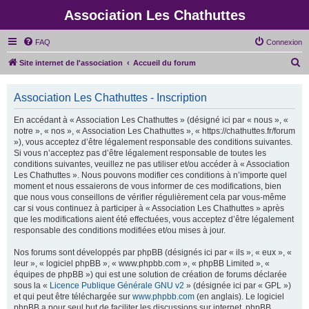
Association Les Chathuttes
FAQ
Connexion
R
Site internet de l'association
Accueil du forum
e
c
Association Les Chathuttes - Inscription
h
En accédant à « Association Les Chathuttes » (désigné ici par « nous », «
e
notre », « nos », « Association Les Chathuttes », « https://chathuttes.fr/forum
»), vous acceptez d’être légalement responsable des conditions suivantes.
r
Si vous n’acceptez pas d’être légalement responsable de toutes les
c
conditions suivantes, veuillez ne pas utiliser et/ou accéder à « Association
Les Chathuttes ». Nous pouvons modifier ces conditions à n’importe quel
h
moment et nous essaierons de vous informer de ces modifications, bien
e
que nous vous conseillons de vérifier régulièrement cela par vous-même
car si vous continuez à participer à « Association Les Chathuttes » après
r
que les modifications aient été effectuées, vous acceptez d’être légalement
responsable des conditions modifiées et/ou mises à jour.
Nos forums sont développés par phpBB (désignés ici par « ils », « eux », «
leur », « logiciel phpBB », « www.phpbb.com », « phpBB Limited », «
équipes de phpBB ») qui est une solution de création de forums déclarée
sous la «
Licence Publique Générale GNU v2
» (désignée ici par « GPL »)
et qui peut être téléchargée sur
www.phpbb.com
(en anglais). Le logiciel
phpBB a pour seul but de faciliter les discussions sur internet, phpBB