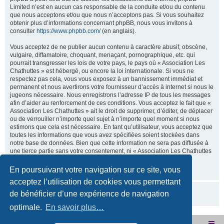
Limited n’est en aucun cas responsable de la conduite et/ou du contenu
que nous acceptons et/ou que nous n’acceptons pas. Si vous souhaitez
obtenir plus d’informations concernant phpBB, nous vous invitons à
consulter
https://www.phpbb.com/
(en anglais).
Vous acceptez de ne publier aucun contenu à caractère abusif, obscène,
vulgaire, diffamatoire, choquant, menaçant, pornographique, etc. qui
pourrait transgresser les lois de votre pays, le pays où « Association Les
Chathuttes » est hébergé, ou encore la loi internationale. Si vous ne
respectez pas cela, vous vous exposez à un bannissement immédiat et
permanent et nous avertirons votre fournisseur d’accès à internet si nous le
jugeons nécessaire. Nous enregistrons l’adresse IP de tous les messages
afin d’aider au renforcement de ces conditions. Vous acceptez le fait que «
Association Les Chathuttes » ait le droit de supprimer, d’éditer, de déplacer
ou de verrouiller n’importe quel sujet à n’importe quel moment si nous
estimons que cela est nécessaire. En tant qu’utilisateur, vous acceptez que
toutes les informations que vous avez spécifiées soient stockées dans
notre base de données. Bien que cette information ne sera pas diffusée à
une tierce partie sans votre consentement, ni « Association Les Chathuttes
», ni phpBB, ne pourront être tenus comme responsables en cas de
tentative de piratage visant à compromettre vos données.
En poursuivant votre navigation sur ce site, vous
acceptez l’utilisation de cookies vous permettant
de bénéficier d’une expérience de navigation
optimale.
En savoir plus…