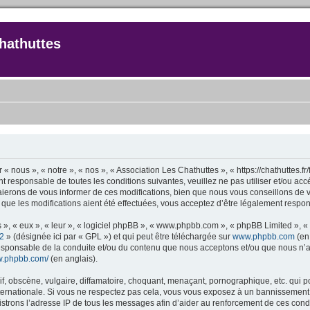
hathuttes
 « nous », « notre », « nos », « Association Les Chathuttes », « https://chathuttes.
t responsable de toutes les conditions suivantes, veuillez ne pas utiliser et/ou a
ierons de vous informer de ces modifications, bien que nous vous conseillons de v
 que les modifications aient été effectuées, vous acceptez d’être légalement respon
 », « eux », « leur », « logiciel phpBB », « www.phpbb.com », « phpBB Limited », «
2
» (désignée ici par « GPL ») et qui peut être téléchargée sur
www.phpbb.com
(en 
responsable de la conduite et/ou du contenu que nous acceptons et/ou que nous n’a
ww.phpbb.com/
(en anglais).
 obscène, vulgaire, diffamatoire, choquant, menaçant, pornographique, etc. qui pour
nternationale. Si vous ne respectez pas cela, vous vous exposez à un bannissement
strons l’adresse IP de tous les messages afin d’aider au renforcement de ces condi