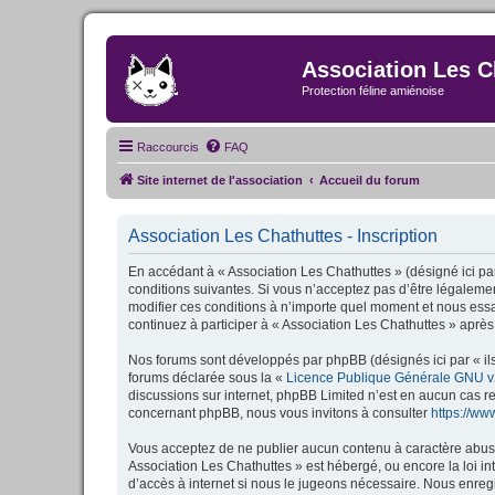
Association Les C
Protection féline amiénoise
Raccourcis
FAQ
Site internet de l'association
Accueil du forum
Association Les Chathuttes - Inscription
En accédant à « Association Les Chathuttes » (désigné ici par
conditions suivantes. Si vous n’acceptez pas d’être légalemen
modifier ces conditions à n’importe quel moment et nous essa
continuez à participer à « Association Les Chathuttes » après
Nos forums sont développés par phpBB (désignés ici par « ils
forums déclarée sous la «
Licence Publique Générale GNU v
discussions sur internet, phpBB Limited n’est en aucun cas 
concernant phpBB, nous vous invitons à consulter
https://w
Vous acceptez de ne publier aucun contenu à caractère abusif,
Association Les Chathuttes » est hébergé, ou encore la loi i
d’accès à internet si nous le jugeons nécessaire. Nous enregi