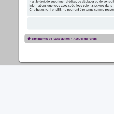
» ait le droit de supprimer, d’éditer, de déplacer ou de verro
informations que vous avez spécifiées soient stockées dans n
Chathuttes », ni phpBB, ne pourront être tenus comme respon
Site internet de l'association
Accueil du forum