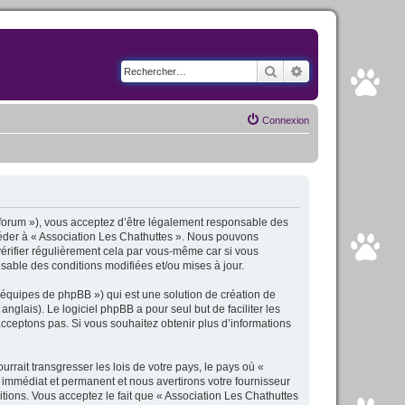
Rechercher
Recherche avancé
Connexion
fr/forum »), vous acceptez d’être légalement responsable des
ccéder à « Association Les Chathuttes ». Nous pouvons
érifier régulièrement cela par vous-même car si vous
sable des conditions modifiées et/ou mises à jour.
 équipes de phpBB ») qui est une solution de création de
anglais). Le logiciel phpBB a pour seul but de faciliter les
cceptons pas. Si vous souhaitez obtenir plus d’informations
rait transgresser les lois de votre pays, le pays où «
 immédiat et permanent et nous avertirons votre fournisseur
tions. Vous acceptez le fait que « Association Les Chathuttes