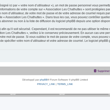
signé ici par « votre nom d’utilisateur »), un mot de passe personnel vous permetta
informations de votre compte sur « Association Les Chathuttes » sont protégées par
 nom d’utilisateur, de votre mot de passe et de votre adresse de courriel requis pa
ion de « Association Les Chathuttes ». Dans tous les cas, vous pouvez contrôler quel
 abonner ou non à la liste de diffusion du logiciel phpBB depuis une option dispon
afin qu’il soit sécurisé. Cependant, il est recommandé de ne pas utiliser le même mo
ion Les Chathuttes », veillez à le conservez précieusement. En aucun cas une per
otre mot de passe. Si vous oubliez le mot de passe de votre compte, vous pouvez ut
e spécifier votre nom d’utilisateur et votre adresse de courriel. Le logiciel phpB
Supprimer 
Développé par
phpBB
® Forum Software © phpBB Limited
PRIVACY_LINK
|
TERMS_LINK