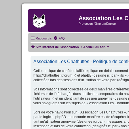
Association Les C
Protection féline amiénoise
Raccourcis
FAQ
Site internet de l'association
Accueil du forum
Association Les Chathuttes - Politique de confi
Cette politique de confidentialité explique en détail comment 
https://chathuttes.fr/forum ») et phpBB (désigné ici par « ils 
collectées lors des sessions d’utilisation de votre part (désign
Vos informations sont collectées de deux manières différente
fichiers texte téléchargés dans les fichiers temporaires du nav
l’utilisateur ») et un identifiant de session anonyme (désigné
vous naviguerez sur les sujets de « Association Les Chathuttes
Lors de votre navigation sur « Association Les Chathuttes »
par le logiciel phpBB. La seconde manière est de récupérer l
tant qu’utilisateur anonyme (désignée ici par « messages ano
inscription et lors de votre connexion (désignés ici par « vos