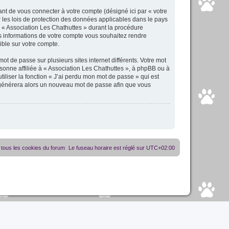
nt de vous connecter à votre compte (désigné ici par « votre
 les lois de protection des données applicables dans le pays
r « Association Les Chathuttes » durant la procédure
les informations de votre compte vous souhaitez rendre
ible sur votre compte.
t de passe sur plusieurs sites internet différents. Votre mot
sonne affiliée à « Association Les Chathuttes », à phpBB ou à
iliser la fonction « J’ai perdu mon mot de passe » qui est
B générera alors un nouveau mot de passe afin que vous
tous les cookies du forum
Le fuseau horaire est réglé sur
UTC+02:00