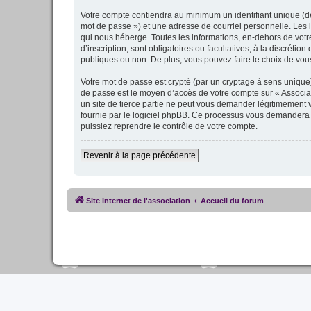
Votre compte contiendra au minimum un identifiant unique (dé
mot de passe ») et une adresse de courriel personnelle. Les 
qui nous héberge. Toutes les informations, en-dehors de votre
d’inscription, sont obligatoires ou facultatives, à la discrét
publiques ou non. De plus, vous pouvez faire le choix de vous
Votre mot de passe est crypté (par un cryptage à sens unique) 
de passe est le moyen d’accès de votre compte sur « Associat
un site de tierce partie ne peut vous demander légitimement v
fournie par le logiciel phpBB. Ce processus vous demandera d
puissiez reprendre le contrôle de votre compte.
Revenir à la page précédente
Site internet de l'association
Accueil du forum