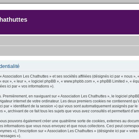
hathuttes
dentialité
« Association Les Chathuttes » et ses sociétés affiliées (désignés ici par « nous », 
», « eux », « leur », « logiciel phpBB », « www.phpbb.com », « phpBB Limited », « équ
ées ici par « vos informations »).
s. Premièrement, en naviguant sur « Association Les Chathuttes », le logiciel phpBB
igateur internet de votre ordinateur. Les deux premiers cookies ne contiennent qu’un i
 ici par « identifiant de la session ») qui vous sont automatiquement assignés par l
 », archivant de ce fait tous les sujets que vous avez consultés et permettant d’amél
, nous pouvons également créer une quatrième sorte de cookies, externes au docum
es informations que vous nous envoyez et que nous collectons. Ceci peut correspon
nymes »), l’inscription sur « Association Les Chathuttes » (désignée ici par « votr
 messages »).