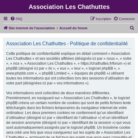
Association Les Chathuttes
FAQ
Inscription
Connexion
R
Site internet de l'association
Accueil du forum
e
c
Association Les Chathuttes - Politique de confidentialité
h
Cette politique de confidentialité explique en détail comment « Association
e
Les Chathuttes » et ses sociétés affiliées (désignés ici par « nous », « notre
», « nos », « Association Les Chathuttes », « https://chathuttes.fr/forum ») et
r
phpBB (désigné ici par « ils », « eux », « leur », « logiciel phpBB », «
c
www.phpbb.com », « phpBB Limited », « équipes de phpBB ») utilisent
toutes les informations qui ont collectées lors des sessions d’utilisation de
h
votre part (désignées ici par « vos informations »).
e
Vos informations sont collectées de deux manières différentes.
r
Premièrement, en naviguant sur « Association Les Chathuttes », le logiciel
phpBB créera un certain nombre de cookies qui sont de petits fichiers texte
téléchargés dans les fichiers temporaires du navigateur internet de votre
ordinateur. Les deux premiers cookies ne contiennent qu’un identifiant
d’utilisateur (désigné ici par « identifiant de l’utilisateur ») et un identifiant
de session anonyme (désigné ici par « identifiant de la session ») qui vous
sont automatiquement assignés par le logiciel phpBB. Un troisième cookie
sera créé une fois que vous naviguerez sur les sujets de « Association Les
Chathuttes », archivant de ce fait tous les sujets que vous avez consultés et