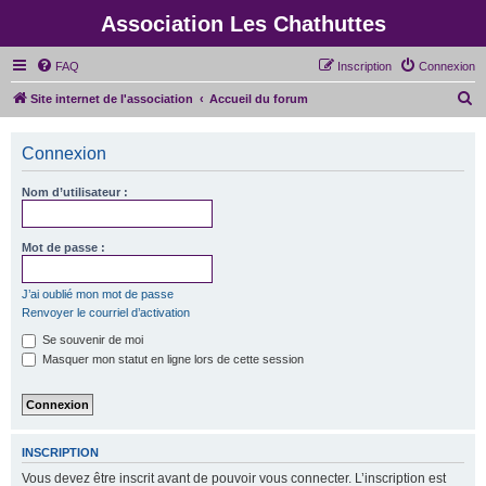
Association Les Chathuttes
FAQ
Inscription
Connexion
R
Site internet de l'association
Accueil du forum
e
c
Connexion
h
Nom d’utilisateur :
e
r
Mot de passe :
c
h
J’ai oublié mon mot de passe
e
Renvoyer le courriel d’activation
r
Se souvenir de moi
Masquer mon statut en ligne lors de cette session
INSCRIPTION
Vous devez être inscrit avant de pouvoir vous connecter. L’inscription est