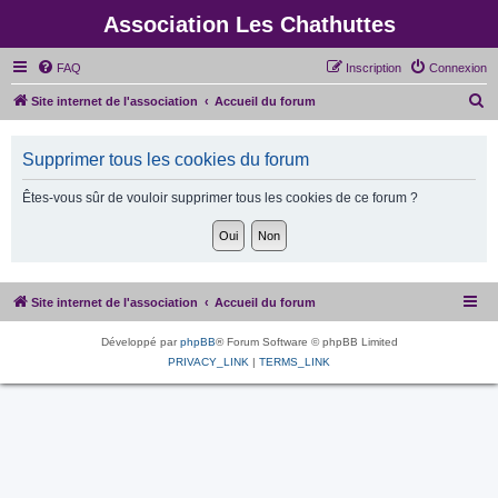
Association Les Chathuttes
FAQ
Inscription
Connexion
R
Site internet de l'association
Accueil du forum
e
c
Supprimer tous les cookies du forum
h
Êtes-vous sûr de vouloir supprimer tous les cookies de ce forum ?
e
r
c
h
Site internet de l'association
Accueil du forum
e
r
Développé par
phpBB
® Forum Software © phpBB Limited
PRIVACY_LINK
|
TERMS_LINK