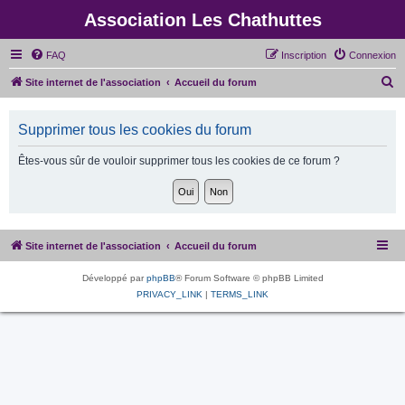
Association Les Chathuttes
FAQ
Inscription
Connexion
R
Site internet de l'association
Accueil du forum
e
c
Supprimer tous les cookies du forum
h
Êtes-vous sûr de vouloir supprimer tous les cookies de ce forum ?
e
r
c
h
Site internet de l'association
Accueil du forum
e
r
Développé par
phpBB
® Forum Software © phpBB Limited
PRIVACY_LINK
|
TERMS_LINK