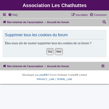
Association Les Chathuttes
FAQ
Inscription
Connexion
R
Site internet de l'association
Accueil du forum
e
c
Supprimer tous les cookies du forum
h
Êtes-vous sûr de vouloir supprimer tous les cookies de ce forum ?
e
r
c
h
Site internet de l'association
Accueil du forum
e
r
Développé par
phpBB
® Forum Software © phpBB Limited
PRIVACY_LINK
|
TERMS_LINK