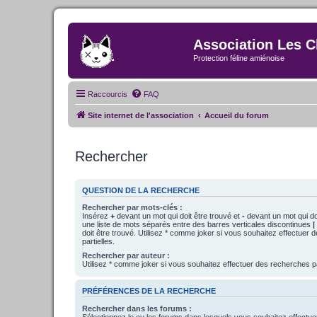
Association Les C
Protection féline amiénoise
Raccourcis
FAQ
Site internet de l'association
Accueil du forum
Rechercher
QUESTION DE LA RECHERCHE
Rechercher par mots-clés :
Insérez
+
devant un mot qui doit être trouvé et
-
devant un mot qui doi
une liste de mots séparés entre des barres verticales discontinues
|
doit être trouvé. Utilisez * comme joker si vous souhaitez effectuer
partielles.
Rechercher par auteur :
Utilisez * comme joker si vous souhaitez effectuer des recherches pa
PRÉFÉRENCES DE LA RECHERCHE
Rechercher dans les forums :
Sélectionnez le ou les forums dans lesquels vous souhaitez effectu