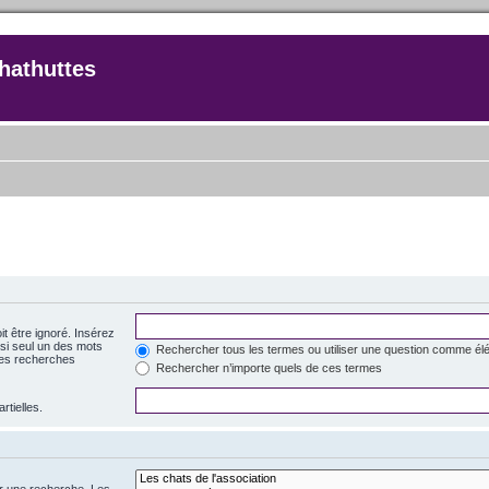
hathuttes
t être ignoré. Insérez
si seul un des mots
Rechercher tous les termes ou utiliser une question comme él
 des recherches
Rechercher n’importe quels de ces termes
rtielles.
er une recherche. Les