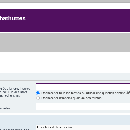
hathuttes
t être ignoré. Insérez
si seul un des mots
Rechercher tous les termes ou utiliser une question comme él
 des recherches
Rechercher n’importe quels de ces termes
rtielles.
er une recherche. Les