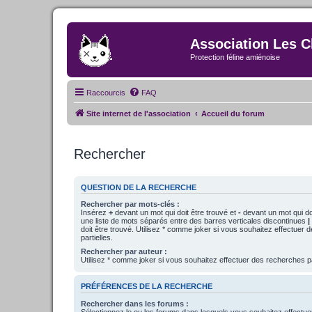
Association Les C
Protection féline amiénoise
Raccourcis
FAQ
Site internet de l'association
Accueil du forum
Rechercher
QUESTION DE LA RECHERCHE
Rechercher par mots-clés :
Insérez
+
devant un mot qui doit être trouvé et
-
devant un mot qui doi
une liste de mots séparés entre des barres verticales discontinues
|
doit être trouvé. Utilisez * comme joker si vous souhaitez effectuer
partielles.
Rechercher par auteur :
Utilisez * comme joker si vous souhaitez effectuer des recherches pa
PRÉFÉRENCES DE LA RECHERCHE
Rechercher dans les forums :
Sélectionnez le ou les forums dans lesquels vous souhaitez effectu