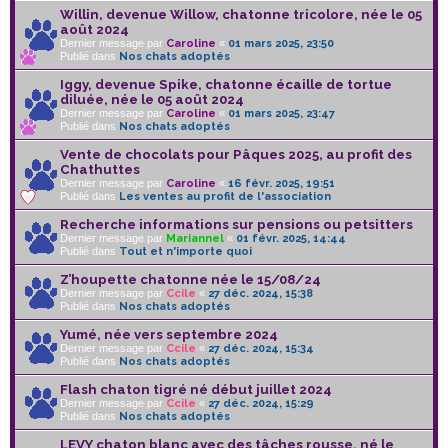
Willin, devenue Willow, chatonne tricolore, née le 05
août 2024
Dernier message par
Caroline
«
01 mars 2025, 23:50
Publié dans
Nos chats adoptés
Iggy, devenue Spike, chatonne écaille de tortue
diluée, née le 05 août 2024
Dernier message par
Caroline
«
01 mars 2025, 23:47
Publié dans
Nos chats adoptés
Vente de chocolats pour Pâques 2025, au profit des
Chathuttes
Dernier message par
Caroline
«
16 févr. 2025, 19:51
Publié dans
Les ventes au profit de l'association
Recherche informations sur pensions ou petsitters
Dernier message par
Mariannel
«
01 févr. 2025, 14:44
Publié dans
Tout et n'importe quoi
Z’houpette chatonne née le 15/08/24
Dernier message par
Ccile
«
27 déc. 2024, 15:38
Publié dans
Nos chats adoptés
Yumé, née vers septembre 2024
Dernier message par
Ccile
«
27 déc. 2024, 15:34
Publié dans
Nos chats adoptés
Flash chaton tigré né début juillet 2024
Dernier message par
Ccile
«
27 déc. 2024, 15:29
Publié dans
Nos chats adoptés
LEVY chaton blanc avec des tâches rousse, né le