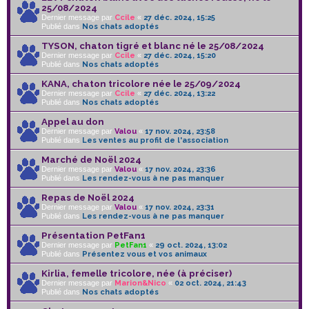
25/08/2024
Dernier message par
Ccile
«
27 déc. 2024, 15:25
Publié dans
Nos chats adoptés
TYSON, chaton tigré et blanc né le 25/08/2024
Dernier message par
Ccile
«
27 déc. 2024, 15:20
Publié dans
Nos chats adoptés
KANA, chaton tricolore née le 25/09/2024
Dernier message par
Ccile
«
27 déc. 2024, 13:22
Publié dans
Nos chats adoptés
Appel au don
Dernier message par
Valou
«
17 nov. 2024, 23:58
Publié dans
Les ventes au profit de l'association
Marché de Noël 2024
Dernier message par
Valou
«
17 nov. 2024, 23:36
Publié dans
Les rendez-vous à ne pas manquer
Repas de Noël 2024
Dernier message par
Valou
«
17 nov. 2024, 23:31
Publié dans
Les rendez-vous à ne pas manquer
Présentation PetFan1
Dernier message par
PetFan1
«
29 oct. 2024, 13:02
Publié dans
Présentez vous et vos animaux
Kirlia, femelle tricolore, née (à préciser)
Dernier message par
Marion&Nico
«
02 oct. 2024, 21:43
Publié dans
Nos chats adoptés