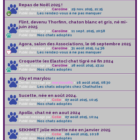
Repas de Noël 2025 !
Dernier message par
Caroline
«
29 nov. 2025, 21:25
Publié dans
Les rendez-vous à ne pas manquer
Flint, devenu Thorfinn, chaton blanc et gris, né mi-
juin 2025
Dernier message par
Caroline
«
11 sept. 2025, 20:58
Publié dans
Nos chats adoptés
Agora, salon des Associations, le 06 septembre 2025
Dernier message par
Caroline
«
31 août 2025, 14:36
Publié dans
Les rendez-vous à ne pas manquer
Croquette (ex Elastoc) chat tigré né fin 2024
Dernier message par
Caroline
«
28 août 2025, 23:22
Publié dans
Nos chats adoptés
Aby et marylou
Dernier message par
maryloudfx
«
16 août 2025, 08:30
Publié dans
Les chats adoptés chez Chathuttes
Sucette, née en août 2024.
Dernier message par
Ccile
«
07 août 2025, 10:25
Publié dans
Nos chats adoptés
Apollo, chat né en aout 2024
Dernier message par
Ccile
«
07 août 2025, 10:24
Publié dans
Nos chats adoptés
SEKHMET jolie minette née en janvier 2025
Dernier message par
Ccile
«
06 août 2025, 10:18
Publié dans
Nos chats adoptés