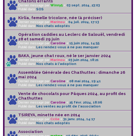
Chatons errants
Dernier message par
Winny5
«
03 sept. 2024, 23:03
Publié dans
SOS
Kirlia, femelle tricolore, née (à préciser)
Dernier message par
Marinou
«
04 juil. 2024, 17:13
Publié dans
Nos chats adoptés
Opération caddies au Leclerc de Salouël, vendredi
28 et samedi 29 juin
Dernier message par
Caroline
«
15 juin 2024, 14:55
Publié dans
Les rendez-vous à ne pas manquer
BAKA, jeune chat roux, né le 1er janvier 2024
Dernier message par
Marinou
«
03 juin 2024, 18:21
Publié dans
Nos chats à l'adoption
Assemblée Générale des Chathuttes : dimanche 26
mai 2024
Dernier message par
Caroline
«
08 mai 2024, 19:41
Publié dans
Les rendez-vous à ne pas manquer
Vente de chocolats pour Pâques 2024, au profit des
Chathuttes
Dernier message par
Caroline
«
25 févr. 2024, 18:06
Publié dans
Les ventes au profit de l'association
TSIREYA, minette née en 2014
Dernier message par
Ccile
«
31 janv. 2024, 14:17
Publié dans
Nos chats adoptés
Association
Dernier message par
mahee
«
10 déc. 2023, 00:04