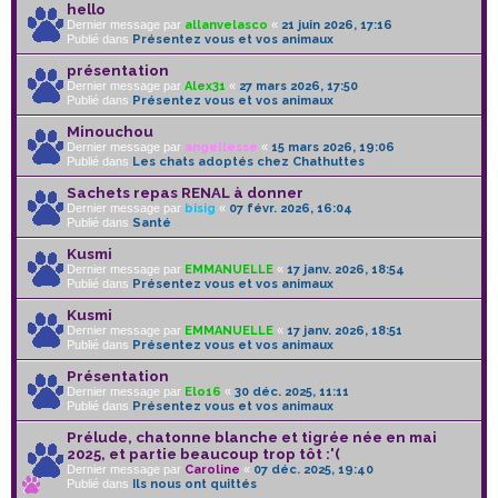
hello
Dernier message par
allanvelasco
«
21 juin 2026, 17:16
Publié dans
Présentez vous et vos animaux
présentation
Dernier message par
Alex31
«
27 mars 2026, 17:50
Publié dans
Présentez vous et vos animaux
Minouchou
Dernier message par
angellesse
«
15 mars 2026, 19:06
Publié dans
Les chats adoptés chez Chathuttes
Sachets repas RENAL à donner
Dernier message par
bisig
«
07 févr. 2026, 16:04
Publié dans
Santé
Kusmi
Dernier message par
EMMANUELLE
«
17 janv. 2026, 18:54
Publié dans
Présentez vous et vos animaux
Kusmi
Dernier message par
EMMANUELLE
«
17 janv. 2026, 18:51
Publié dans
Présentez vous et vos animaux
Présentation
Dernier message par
Elo16
«
30 déc. 2025, 11:11
Publié dans
Présentez vous et vos animaux
Prélude, chatonne blanche et tigrée née en mai
2025, et partie beaucoup trop tôt :'(
Dernier message par
Caroline
«
07 déc. 2025, 19:40
Publié dans
Ils nous ont quittés