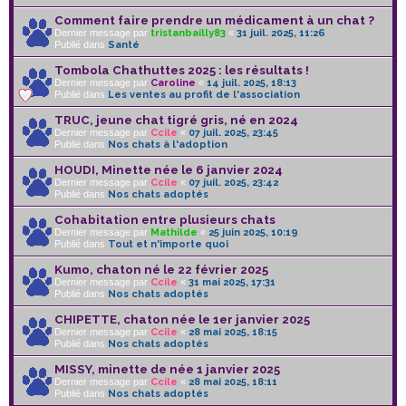
Comment faire prendre un médicament à un chat ?
Dernier message par
tristanbailly83
«
31 juil. 2025, 11:26
Publié dans
Santé
Tombola Chathuttes 2025 : les résultats !
Dernier message par
Caroline
«
14 juil. 2025, 18:13
Publié dans
Les ventes au profit de l'association
TRUC, jeune chat tigré gris, né en 2024
Dernier message par
Ccile
«
07 juil. 2025, 23:45
Publié dans
Nos chats à l'adoption
HOUDI, Minette née le 6 janvier 2024
Dernier message par
Ccile
«
07 juil. 2025, 23:42
Publié dans
Nos chats adoptés
Cohabitation entre plusieurs chats
Dernier message par
Mathilde
«
25 juin 2025, 10:19
Publié dans
Tout et n'importe quoi
Kumo, chaton né le 22 février 2025
Dernier message par
Ccile
«
31 mai 2025, 17:31
Publié dans
Nos chats adoptés
CHIPETTE, chaton née le 1er janvier 2025
Dernier message par
Ccile
«
28 mai 2025, 18:15
Publié dans
Nos chats adoptés
MISSY, minette de née 1 janvier 2025
Dernier message par
Ccile
«
28 mai 2025, 18:11
Publié dans
Nos chats adoptés