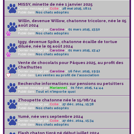
MISSY, minette de née 1 janvier 2025
Dernier message par
Ccile
«
28 mai 2025, 18:11
Publié dans
Nos chats adoptés
Willin, devenue Willow, chatonne tricolore, née le 05
août 2024
Dernier message par
Caroline
«
01 mars 2025, 23:50
Publié dans
Nos chats adoptés
Iggy, devenue Spike, chatonne écaille de tortue
diluée, née le 05 août 2024
Dernier message par
Caroline
«
01 mars 2025, 23:47
Publié dans
Nos chats adoptés
Vente de chocolats pour Pâques 2025, au profit des
Chathuttes
Dernier message par
Caroline
«
16 févr. 2025, 19:51
Publié dans
Les ventes au profit de l'association
Recherche informations sur pensions ou petsitters
Dernier message par
Mariannel
«
01 févr. 2025, 14:44
Publié dans
Tout et n'importe quoi
Z’houpette chatonne née le 15/08/24
Dernier message par
Ccile
«
27 déc. 2024, 15:38
Publié dans
Nos chats adoptés
Yumé, née vers septembre 2024
Dernier message par
Ccile
«
27 déc. 2024, 15:34
Publié dans
Nos chats adoptés
Flash chaton tigré né début juillet 2024