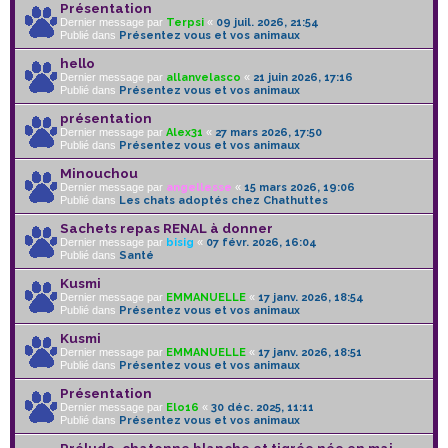
Présentation
Dernier message par
Terpsi
«
09 juil. 2026, 21:54
Publié dans
Présentez vous et vos animaux
hello
Dernier message par
allanvelasco
«
21 juin 2026, 17:16
Publié dans
Présentez vous et vos animaux
présentation
Dernier message par
Alex31
«
27 mars 2026, 17:50
Publié dans
Présentez vous et vos animaux
Minouchou
Dernier message par
angellesse
«
15 mars 2026, 19:06
Publié dans
Les chats adoptés chez Chathuttes
Sachets repas RENAL à donner
Dernier message par
bisig
«
07 févr. 2026, 16:04
Publié dans
Santé
Kusmi
Dernier message par
EMMANUELLE
«
17 janv. 2026, 18:54
Publié dans
Présentez vous et vos animaux
Kusmi
Dernier message par
EMMANUELLE
«
17 janv. 2026, 18:51
Publié dans
Présentez vous et vos animaux
Présentation
Dernier message par
Elo16
«
30 déc. 2025, 11:11
Publié dans
Présentez vous et vos animaux