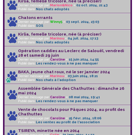
Kirlia, femelle tricolore, née (à préciser)
Dernier message par
Marion&Nico
«
02 oct. 2024, 21:43
Publié dans
Nos chats adoptés
Chatons errants
Dernier message par
Winny5
«
03 sept. 2024, 23:03
Publié dans
SOS
Kirlia, femelle tricolore, née (à préciser)
Dernier message par
Marinou
«
04 juil. 2024, 17:13
Publié dans
Nos chats adoptés
Opération caddies au Leclerc de Salouël, vendredi
28 et samedi 29 juin
Dernier message par
Caroline
«
15 juin 2024, 14:55
Publié dans
Les rendez-vous à ne pas manquer
BAKA, jeune chat roux, né le 1er janvier 2024
Dernier message par
Marinou
«
03 juin 2024, 18:21
Publié dans
Nos chats à l'adoption
Assemblée Générale des Chathuttes : dimanche 26
mai 2024
Dernier message par
Caroline
«
08 mai 2024, 19:41
Publié dans
Les rendez-vous à ne pas manquer
Vente de chocolats pour Pâques 2024, au profit des
Chathuttes
Dernier message par
Caroline
«
25 févr. 2024, 18:06
Publié dans
Les ventes au profit de l'association
TSIREYA, minette née en 2014
Dernier message par
Ccile
«
31 janv. 2024, 14:17