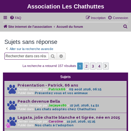
Association Les Chathuttes
FAQ
Inscription
Connexion
R
Site internet de l'association
Accueil du forum
e
Sujets sans réponse
c
h
Aller sur la recherche avancée
e
Rechercher
Recherche avancée
r
1
2
3
4
Suivant
La recherche a retourné 157 résultats
c
h
Sujets
e
Présentation - Patrick, 66 ans
Dernier message par
Patrick66
«
09 août 2026, 06:15
r
Publié dans
Présentez vous et vos animaux
Peach devenue Bella
Dernier message par
Jarjayes80
«
27 juil. 2026, 14:51
Publié dans
Les chats adoptés chez Chathuttes
Lagata, jolie chatte blanche et tigrée, née en 2025
Dernier message par
Caroline
«
22 juil. 2026, 15:25
Publié dans
Nos chats à l'adoption