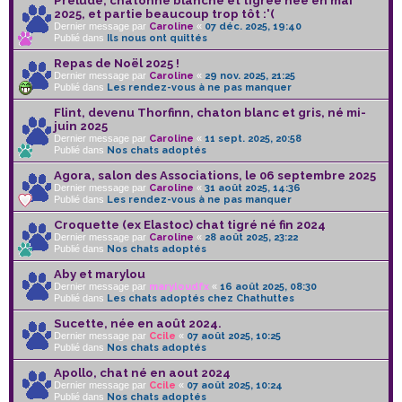
Prélude, chatonne blanche et tigrée née en mai
2025, et partie beaucoup trop tôt :'(
Dernier message par
Caroline
«
07 déc. 2025, 19:40
Publié dans
Ils nous ont quittés
Repas de Noël 2025 !
Dernier message par
Caroline
«
29 nov. 2025, 21:25
Publié dans
Les rendez-vous à ne pas manquer
Flint, devenu Thorfinn, chaton blanc et gris, né mi-
juin 2025
Dernier message par
Caroline
«
11 sept. 2025, 20:58
Publié dans
Nos chats adoptés
Agora, salon des Associations, le 06 septembre 2025
Dernier message par
Caroline
«
31 août 2025, 14:36
Publié dans
Les rendez-vous à ne pas manquer
Croquette (ex Elastoc) chat tigré né fin 2024
Dernier message par
Caroline
«
28 août 2025, 23:22
Publié dans
Nos chats adoptés
Aby et marylou
Dernier message par
maryloudfx
«
16 août 2025, 08:30
Publié dans
Les chats adoptés chez Chathuttes
Sucette, née en août 2024.
Dernier message par
Ccile
«
07 août 2025, 10:25
Publié dans
Nos chats adoptés
Apollo, chat né en aout 2024
Dernier message par
Ccile
«
07 août 2025, 10:24
Publié dans
Nos chats adoptés