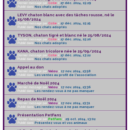
Dernier message par
Ccile
«
27 déc. 2024, 15:29
Publié dans
Nos chats adoptés
LEVY chaton blanc avec des tâches rousse, né le
25/08/2024
Dernier message par
Ccile
«
27 déc. 2024, 15:25
Publié dans
Nos chats adoptés
TYSON, chaton tigré et blanc né le 25/08/2024
Dernier message par
Ccile
«
27 déc. 2024, 15:20
Publié dans
Nos chats adoptés
KANA, chaton tricolore née le 25/09/2024
Dernier message par
Ccile
«
27 déc. 2024, 13:22
Publié dans
Nos chats adoptés
Appel au don
Dernier message par
Valou
«
17 nov. 2024, 23:58
Publié dans
Les ventes au profit de l'association
Marché de Noël 2024
Dernier message par
Valou
«
17 nov. 2024, 23:36
Publié dans
Les rendez-vous à ne pas manquer
Repas de Noël 2024
Dernier message par
Valou
«
17 nov. 2024, 23:31
Publié dans
Les rendez-vous à ne pas manquer
Présentation PetFan1
Dernier message par
PetFan1
«
29 oct. 2024, 13:02
Publié dans
Présentez vous et vos animaux