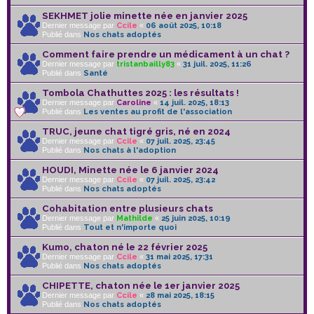
SEKHMET jolie minette née en janvier 2025
Dernier message par
Ccile
«
06 août 2025, 10:18
Publié dans
Nos chats adoptés
Comment faire prendre un médicament à un chat ?
Dernier message par
tristanbailly83
«
31 juil. 2025, 11:26
Publié dans
Santé
Tombola Chathuttes 2025 : les résultats !
Dernier message par
Caroline
«
14 juil. 2025, 18:13
Publié dans
Les ventes au profit de l'association
TRUC, jeune chat tigré gris, né en 2024
Dernier message par
Ccile
«
07 juil. 2025, 23:45
Publié dans
Nos chats à l'adoption
HOUDI, Minette née le 6 janvier 2024
Dernier message par
Ccile
«
07 juil. 2025, 23:42
Publié dans
Nos chats adoptés
Cohabitation entre plusieurs chats
Dernier message par
Mathilde
«
25 juin 2025, 10:19
Publié dans
Tout et n'importe quoi
Kumo, chaton né le 22 février 2025
Dernier message par
Ccile
«
31 mai 2025, 17:31
Publié dans
Nos chats adoptés
CHIPETTE, chaton née le 1er janvier 2025
Dernier message par
Ccile
«
28 mai 2025, 18:15
Publié dans
Nos chats adoptés