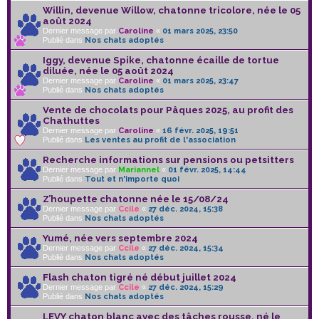
Willin, devenue Willow, chatonne tricolore, née le 05
août 2024
Dernier message par
Caroline
«
01 mars 2025, 23:50
Publié dans
Nos chats adoptés
Iggy, devenue Spike, chatonne écaille de tortue
diluée, née le 05 août 2024
Dernier message par
Caroline
«
01 mars 2025, 23:47
Publié dans
Nos chats adoptés
Vente de chocolats pour Pâques 2025, au profit des
Chathuttes
Dernier message par
Caroline
«
16 févr. 2025, 19:51
Publié dans
Les ventes au profit de l'association
Recherche informations sur pensions ou petsitters
Dernier message par
Mariannel
«
01 févr. 2025, 14:44
Publié dans
Tout et n'importe quoi
Z’houpette chatonne née le 15/08/24
Dernier message par
Ccile
«
27 déc. 2024, 15:38
Publié dans
Nos chats adoptés
Yumé, née vers septembre 2024
Dernier message par
Ccile
«
27 déc. 2024, 15:34
Publié dans
Nos chats adoptés
Flash chaton tigré né début juillet 2024
Dernier message par
Ccile
«
27 déc. 2024, 15:29
Publié dans
Nos chats adoptés
LEVY chaton blanc avec des tâches rousse, né le