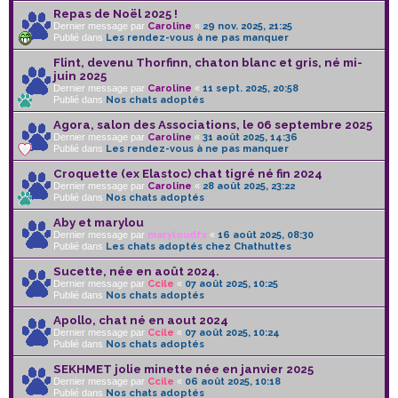
Repas de Noël 2025 !
Dernier message par
Caroline
«
29 nov. 2025, 21:25
Publié dans
Les rendez-vous à ne pas manquer
Flint, devenu Thorfinn, chaton blanc et gris, né mi-
juin 2025
Dernier message par
Caroline
«
11 sept. 2025, 20:58
Publié dans
Nos chats adoptés
Agora, salon des Associations, le 06 septembre 2025
Dernier message par
Caroline
«
31 août 2025, 14:36
Publié dans
Les rendez-vous à ne pas manquer
Croquette (ex Elastoc) chat tigré né fin 2024
Dernier message par
Caroline
«
28 août 2025, 23:22
Publié dans
Nos chats adoptés
Aby et marylou
Dernier message par
maryloudfx
«
16 août 2025, 08:30
Publié dans
Les chats adoptés chez Chathuttes
Sucette, née en août 2024.
Dernier message par
Ccile
«
07 août 2025, 10:25
Publié dans
Nos chats adoptés
Apollo, chat né en aout 2024
Dernier message par
Ccile
«
07 août 2025, 10:24
Publié dans
Nos chats adoptés
SEKHMET jolie minette née en janvier 2025
Dernier message par
Ccile
«
06 août 2025, 10:18
Publié dans
Nos chats adoptés