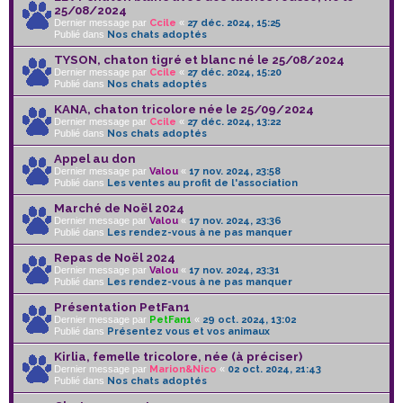
25/08/2024
Dernier message par
Ccile
«
27 déc. 2024, 15:25
Publié dans
Nos chats adoptés
TYSON, chaton tigré et blanc né le 25/08/2024
Dernier message par
Ccile
«
27 déc. 2024, 15:20
Publié dans
Nos chats adoptés
KANA, chaton tricolore née le 25/09/2024
Dernier message par
Ccile
«
27 déc. 2024, 13:22
Publié dans
Nos chats adoptés
Appel au don
Dernier message par
Valou
«
17 nov. 2024, 23:58
Publié dans
Les ventes au profit de l'association
Marché de Noël 2024
Dernier message par
Valou
«
17 nov. 2024, 23:36
Publié dans
Les rendez-vous à ne pas manquer
Repas de Noël 2024
Dernier message par
Valou
«
17 nov. 2024, 23:31
Publié dans
Les rendez-vous à ne pas manquer
Présentation PetFan1
Dernier message par
PetFan1
«
29 oct. 2024, 13:02
Publié dans
Présentez vous et vos animaux
Kirlia, femelle tricolore, née (à préciser)
Dernier message par
Marion&Nico
«
02 oct. 2024, 21:43
Publié dans
Nos chats adoptés