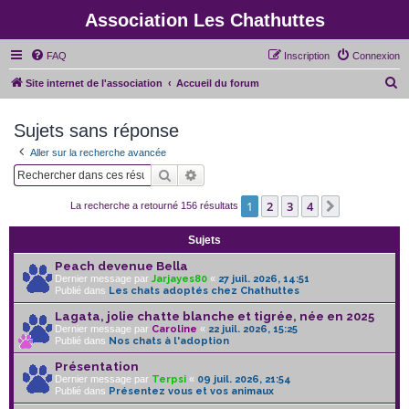
Association Les Chathuttes
FAQ
Inscription
Connexion
R
Site internet de l'association
Accueil du forum
e
Sujets sans réponse
c
h
Aller sur la recherche avancée
e
Rechercher
Recherche avancée
r
1
2
3
4
Suivant
La recherche a retourné 156 résultats
c
h
Sujets
e
Peach devenue Bella
Dernier message par
Jarjayes80
«
27 juil. 2026, 14:51
r
Publié dans
Les chats adoptés chez Chathuttes
Lagata, jolie chatte blanche et tigrée, née en 2025
Dernier message par
Caroline
«
22 juil. 2026, 15:25
Publié dans
Nos chats à l'adoption
Présentation
Dernier message par
Terpsi
«
09 juil. 2026, 21:54
Publié dans
Présentez vous et vos animaux