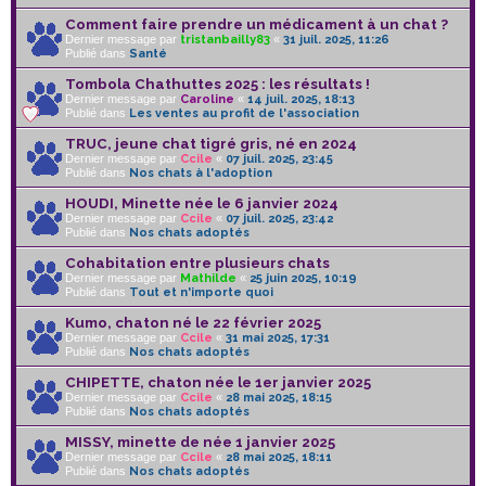
Comment faire prendre un médicament à un chat ?
Dernier message par
tristanbailly83
«
31 juil. 2025, 11:26
Publié dans
Santé
Tombola Chathuttes 2025 : les résultats !
Dernier message par
Caroline
«
14 juil. 2025, 18:13
Publié dans
Les ventes au profit de l'association
TRUC, jeune chat tigré gris, né en 2024
Dernier message par
Ccile
«
07 juil. 2025, 23:45
Publié dans
Nos chats à l'adoption
HOUDI, Minette née le 6 janvier 2024
Dernier message par
Ccile
«
07 juil. 2025, 23:42
Publié dans
Nos chats adoptés
Cohabitation entre plusieurs chats
Dernier message par
Mathilde
«
25 juin 2025, 10:19
Publié dans
Tout et n'importe quoi
Kumo, chaton né le 22 février 2025
Dernier message par
Ccile
«
31 mai 2025, 17:31
Publié dans
Nos chats adoptés
CHIPETTE, chaton née le 1er janvier 2025
Dernier message par
Ccile
«
28 mai 2025, 18:15
Publié dans
Nos chats adoptés
MISSY, minette de née 1 janvier 2025
Dernier message par
Ccile
«
28 mai 2025, 18:11
Publié dans
Nos chats adoptés