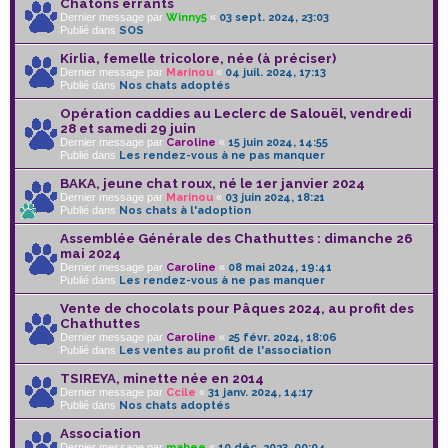
Chatons errants
Dernier message par
Winny5
«
03 sept. 2024, 23:03
Publié dans
SOS
Kirlia, femelle tricolore, née (à préciser)
Dernier message par
Marinou
«
04 juil. 2024, 17:13
Publié dans
Nos chats adoptés
Opération caddies au Leclerc de Salouël, vendredi
28 et samedi 29 juin
Dernier message par
Caroline
«
15 juin 2024, 14:55
Publié dans
Les rendez-vous à ne pas manquer
BAKA, jeune chat roux, né le 1er janvier 2024
Dernier message par
Marinou
«
03 juin 2024, 18:21
Publié dans
Nos chats à l'adoption
Assemblée Générale des Chathuttes : dimanche 26
mai 2024
Dernier message par
Caroline
«
08 mai 2024, 19:41
Publié dans
Les rendez-vous à ne pas manquer
Vente de chocolats pour Pâques 2024, au profit des
Chathuttes
Dernier message par
Caroline
«
25 févr. 2024, 18:06
Publié dans
Les ventes au profit de l'association
TSIREYA, minette née en 2014
Dernier message par
Ccile
«
31 janv. 2024, 14:17
Publié dans
Nos chats adoptés
Association
Dernier message par
mahee
«
10 déc. 2023, 00:04