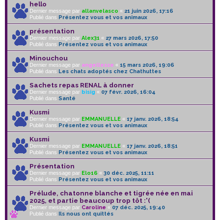
hello
Dernier message par
allanvelasco
«
21 juin 2026, 17:16
Publié dans
Présentez vous et vos animaux
présentation
Dernier message par
Alex31
«
27 mars 2026, 17:50
Publié dans
Présentez vous et vos animaux
Minouchou
Dernier message par
angellesse
«
15 mars 2026, 19:06
Publié dans
Les chats adoptés chez Chathuttes
Sachets repas RENAL à donner
Dernier message par
bisig
«
07 févr. 2026, 16:04
Publié dans
Santé
Kusmi
Dernier message par
EMMANUELLE
«
17 janv. 2026, 18:54
Publié dans
Présentez vous et vos animaux
Kusmi
Dernier message par
EMMANUELLE
«
17 janv. 2026, 18:51
Publié dans
Présentez vous et vos animaux
Présentation
Dernier message par
Elo16
«
30 déc. 2025, 11:11
Publié dans
Présentez vous et vos animaux
Prélude, chatonne blanche et tigrée née en mai
2025, et partie beaucoup trop tôt :'(
Dernier message par
Caroline
«
07 déc. 2025, 19:40
Publié dans
Ils nous ont quittés