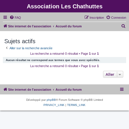
Association Les Chathuttes
FAQ
Inscription
Connexion
R
Site internet de l'association
Accueil du forum
e
Sujets actifs
c
h
Aller sur la recherche avancée
La recherche a retourné 0 résultat • Page
1
sur
1
e
Aucun résultat ne correspond aux termes que vous avez spécifiés.
r
La recherche a retourné 0 résultat • Page
1
sur
1
c
Aller
h
e
r
Site internet de l'association
Accueil du forum
Développé par
phpBB
® Forum Software © phpBB Limited
PRIVACY_LINK
|
TERMS_LINK