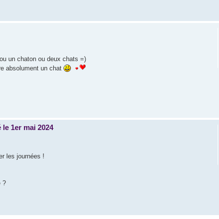
ou un chaton ou deux chats =)
ire absolument un chat
 le 1er mai 2024
r les journées !
e ?