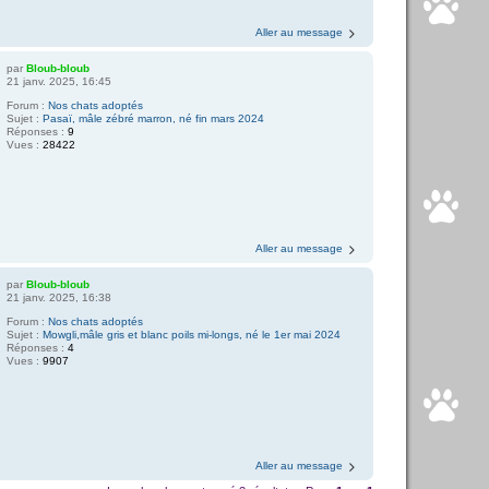
Aller au message
par
Bloub-bloub
21 janv. 2025, 16:45
Forum :
Nos chats adoptés
Sujet :
Pasaï, mâle zébré marron, né fin mars 2024
Réponses :
9
Vues :
28422
Aller au message
par
Bloub-bloub
21 janv. 2025, 16:38
Forum :
Nos chats adoptés
Sujet :
Mowgli,mâle gris et blanc poils mi-longs, né le 1er mai 2024
Réponses :
4
Vues :
9907
Aller au message