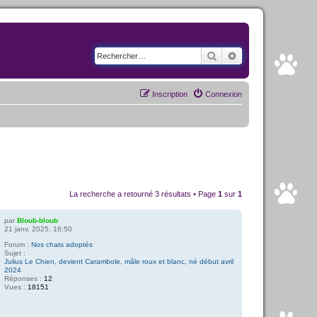
Rechercher
Recherche avancé
Inscription
Connexion
La recherche a retourné 3 résultats • Page
1
sur
1
par
Bloub-bloub
21 janv. 2025, 16:50
Forum :
Nos chats adoptés
Sujet :
Julius Le Chien, devient Carambole, mâle roux et blanc, né début avril
2024
Réponses :
12
Vues :
18151