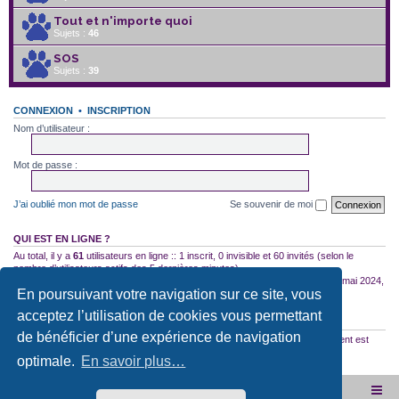
Tout et n'importe quoi
Sujets :
46
SOS
Sujets :
39
CONNEXION
•
INSCRIPTION
Nom d’utilisateur :
Mot de passe :
J’ai oublié mon mot de passe
Se souvenir de moi
QUI EST EN LIGNE ?
Au total, il y a
61
utilisateurs en ligne :: 1 inscrit, 0 invisible et 60 invités (selon le
nombre d’utilisateurs actifs des 5 dernières minutes)
Le nombre maximal d’utilisateurs en ligne simultanément a été de
2754
le 10 mai 2024,
En poursuivant votre navigation sur ce site, vous
18:04
acceptez l’utilisation de cookies vous permettant
STATISTIQUES
de bénéficier d’une expérience de navigation
35522
messages •
2587
sujets •
2953
membres • Notre membre le plus récent est
12167560000hgTrork
optimale.
En savoir plus…
Site internet de l'association
Accueil du forum