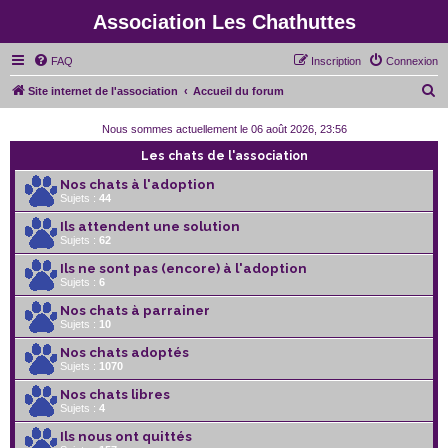
Association Les Chathuttes
FAQ
Inscription
Connexion
R
Site internet de l'association
Accueil du forum
e
Nous sommes actuellement le 06 août 2026, 23:56
c
Les chats de l'association
h
Nos chats à l'adoption
e
Sujets :
44
r
Ils attendent une solution
c
Sujets :
62
h
Ils ne sont pas (encore) à l'adoption
Sujets :
6
e
r
Nos chats à parrainer
Sujets :
10
Nos chats adoptés
Sujets :
1070
Nos chats libres
Sujets :
4
Ils nous ont quittés