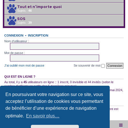
Tout et n'importe quoi
Sujets :
46
SOS
Sujets :
39
CONNEXION
•
INSCRIPTION
Nom d’utilisateur :
Mot de passe :
J’ai oublié mon mot de passe
Se souvenir de moi
QUI EST EN LIGNE ?
Au total, il y a
45
utilisateurs en ligne :: 1 inscrit, 0 invisible et 44 invités (selon le
nombre d’utilisateurs actifs des 5 dernières minutes)
Le nombre maximal d’utilisateurs en ligne simultanément a été de
2754
le 10 mai 2024,
En poursuivant votre navigation sur ce site, vous
18:04
acceptez l’utilisation de cookies vous permettant
STATISTIQUES
de bénéficier d’une expérience de navigation
35522
messages •
2587
sujets •
2953
membres • Notre membre le plus récent est
12167560000hgTrork
optimale.
En savoir plus…
Site internet de l'association
Accueil du forum