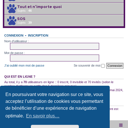
Tout et n'importe quoi
Sujets :
46
SOS
Sujets :
39
CONNEXION
•
INSCRIPTION
Nom d’utilisateur :
Mot de passe :
J’ai oublié mon mot de passe
Se souvenir de moi
QUI EST EN LIGNE ?
Au total, il y a
70
utilisateurs en ligne :: 0 inscrit, 0 invisible et 70 invités (selon le
nombre d’utilisateurs actifs des 5 dernières minutes)
Le nombre maximal d’utilisateurs en ligne simultanément a été de
2754
le 10 mai 2024,
En poursuivant votre navigation sur ce site, vous
18:04
acceptez l’utilisation de cookies vous permettant
STATISTIQUES
de bénéficier d’une expérience de navigation
35522
messages •
2587
sujets •
2960
membres • Notre membre le plus récent est
SezrTrork
optimale.
En savoir plus…
Site internet de l'association
Accueil du forum