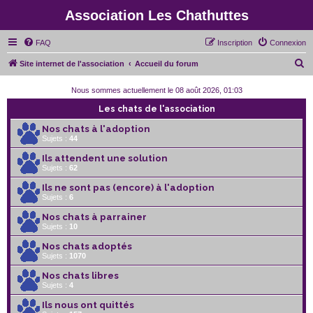
Association Les Chathuttes
FAQ
Inscription
Connexion
R
Site internet de l'association
Accueil du forum
e
Nous sommes actuellement le 08 août 2026, 01:03
c
Les chats de l'association
h
Nos chats à l'adoption
e
Sujets :
44
r
Ils attendent une solution
c
Sujets :
62
h
Ils ne sont pas (encore) à l'adoption
Sujets :
6
e
r
Nos chats à parrainer
Sujets :
10
Nos chats adoptés
Sujets :
1070
Nos chats libres
Sujets :
4
Ils nous ont quittés