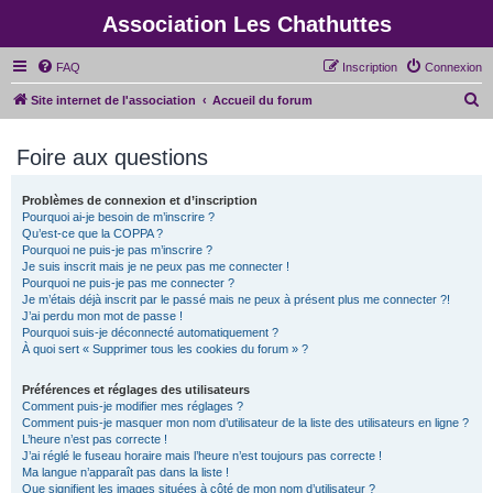
Association Les Chathuttes
FAQ
Inscription
Connexion
R
Site internet de l'association
Accueil du forum
e
Foire aux questions
c
h
Problèmes de connexion et d’inscription
e
Pourquoi ai-je besoin de m’inscrire ?
r
Qu’est-ce que la COPPA ?
Pourquoi ne puis-je pas m’inscrire ?
c
Je suis inscrit mais je ne peux pas me connecter !
Pourquoi ne puis-je pas me connecter ?
h
Je m’étais déjà inscrit par le passé mais ne peux à présent plus me connecter ?!
e
J’ai perdu mon mot de passe !
Pourquoi suis-je déconnecté automatiquement ?
r
À quoi sert « Supprimer tous les cookies du forum » ?
Préférences et réglages des utilisateurs
Comment puis-je modifier mes réglages ?
Comment puis-je masquer mon nom d’utilisateur de la liste des utilisateurs en ligne ?
L’heure n’est pas correcte !
J’ai réglé le fuseau horaire mais l’heure n’est toujours pas correcte !
Ma langue n’apparaît pas dans la liste !
Que signifient les images situées à côté de mon nom d’utilisateur ?