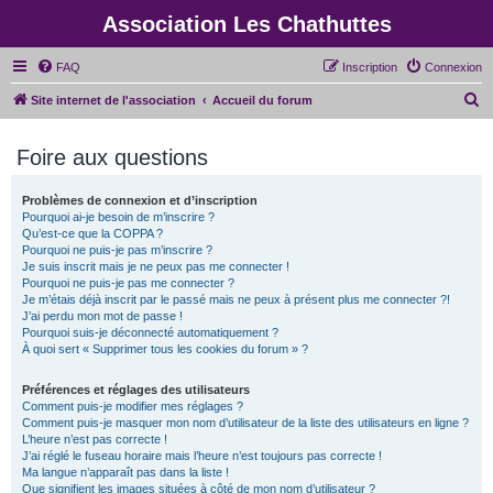
Association Les Chathuttes
FAQ
Inscription
Connexion
R
Site internet de l'association
Accueil du forum
e
Foire aux questions
c
h
Problèmes de connexion et d’inscription
e
Pourquoi ai-je besoin de m’inscrire ?
r
Qu’est-ce que la COPPA ?
Pourquoi ne puis-je pas m’inscrire ?
c
Je suis inscrit mais je ne peux pas me connecter !
Pourquoi ne puis-je pas me connecter ?
h
Je m’étais déjà inscrit par le passé mais ne peux à présent plus me connecter ?!
e
J’ai perdu mon mot de passe !
Pourquoi suis-je déconnecté automatiquement ?
r
À quoi sert « Supprimer tous les cookies du forum » ?
Préférences et réglages des utilisateurs
Comment puis-je modifier mes réglages ?
Comment puis-je masquer mon nom d’utilisateur de la liste des utilisateurs en ligne ?
L’heure n’est pas correcte !
J’ai réglé le fuseau horaire mais l’heure n’est toujours pas correcte !
Ma langue n’apparaît pas dans la liste !
Que signifient les images situées à côté de mon nom d’utilisateur ?