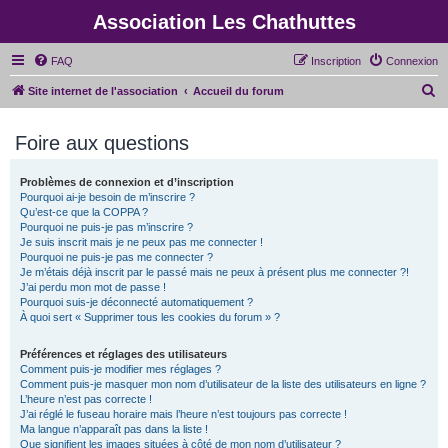
Association Les Chathuttes
FAQ
Inscription
Connexion
R
Site internet de l'association
Accueil du forum
e
Foire aux questions
c
h
Problèmes de connexion et d’inscription
e
Pourquoi ai-je besoin de m’inscrire ?
r
Qu’est-ce que la COPPA ?
Pourquoi ne puis-je pas m’inscrire ?
c
Je suis inscrit mais je ne peux pas me connecter !
Pourquoi ne puis-je pas me connecter ?
h
Je m’étais déjà inscrit par le passé mais ne peux à présent plus me connecter ?!
e
J’ai perdu mon mot de passe !
Pourquoi suis-je déconnecté automatiquement ?
r
À quoi sert « Supprimer tous les cookies du forum » ?
Préférences et réglages des utilisateurs
Comment puis-je modifier mes réglages ?
Comment puis-je masquer mon nom d’utilisateur de la liste des utilisateurs en ligne ?
L’heure n’est pas correcte !
J’ai réglé le fuseau horaire mais l’heure n’est toujours pas correcte !
Ma langue n’apparaît pas dans la liste !
Que signifient les images situées à côté de mon nom d’utilisateur ?